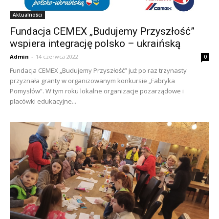
Aktualności
Fundacja CEMEX „Budujemy Przyszłość”
wspiera integrację polsko – ukraińską
Admin
-
14 czerwca 2022
0
Fundacja CEMEX „Budujemy Przyszłość” już po raz trzynasty
przyznała granty w organizowanym konkursie „Fabryka
Pomysłów”. W tym roku lokalne organizacje pozarządowe i
placówki edukacyjne...