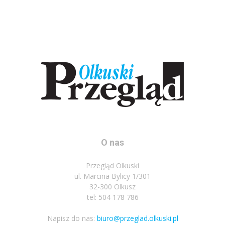
O nas
Przegląd Olkuski
ul. Marcina Bylicy 1/301
32-300 Olkusz
tel: 504 178 786
Napisz do nas:
biuro@przeglad.olkuski.pl