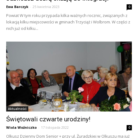
Ewa Barczyk
-
25 kwietnia 2023
0
Powiat W tym roku przypada kilka ważnych rocznic, związanych z
lokacją kilku miejscowości w gminach Trzyciąż i Wolbrom. W części z
nich już od kilku...
Aktualności
Świętowali czwarte urodziny!
Wiola Woźniczko
-
17 listopada 2022
0
Olkusz Dzienny Dom Senior + przy ul. Żuradzkiej w Olkuszu ma już