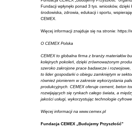
Fundacja CEMEX „Budujemy Przyszłość” organizu
Fundacji wpłynęło ponad 3 tys. wniosków, dzięki 
środowiska, zdrowia, edukacji i sportu, wspiera
CEMEX.
Więcej informacji znajduje się na stronie: http
O CEMEX Polska
CEMEX to globalna firma z branży materiałów bud
kolejnych pokoleń, dzięki zrównoważonym produ
szeroko zakrojone prace badawcze i rozwojowe, 
to lider gospodarki o obiegu zamkniętym w sekto
również pionierem w zakresie wykorzystania pal
produkcyjnych. CEMEX oferuje cement, beton to
rozwijających się rynkach całego świata, a międ
jakości usługi, wykorzystując technologie cyfrowe
Więcej informacji na www.cemex.pl
Fundacja CEMEX „Budujemy Przyszłość”