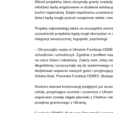
Wśród projektów, które otrzymały granty znalazły
młodzież będą angażowane w działania edukacyjno
kuchni regionalnej. Dzięki wspólnemu uczestnicz
dzieci będą mogły poznać wzajemnie siebie i swoj
Projekty odpowiadają także na szczególne potrze
uczestniczki projektów będą mogli skorzystać m.i
integracji sensorycznej, logopedii, psychologii.
– Od początku wojny w Ukrainie Fundacja CEMEX 
uchodźców i uchodźczyń. Zgodnie z profilem nas
na rzecz dzieci i młodzieży. Zależy nam, żeby n
długofalowy i przyczyniały się do systemowego 
dedykować wsparciu naszych gości i przyjmującyc
Sztuka-Arak, Prezeska Fundacji CEMEX „Buduje
Konkurs stanowi kontynuację podjętych już wcześ
szkoły, przyjmujące uczniów i uczennice z Ukra
wsparciem zostały objęte placówki z Chełma i o
przejścia granicznego z Ukrainą.