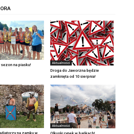
TORA
Aktualności
 sezon na piasku!
Droga do Jaworzna będzie
zamknięta od 10 sierpnia!
Aktualności
adiatorzy na zamku w
Olkuski rynek w bańkach!