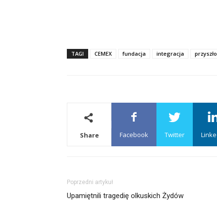
TAGI
CEMEX
fundacja
integracja
przyszło
Facebook
Twitter
Linke
Share
Poprzedni artykuł
Upamiętnili tragedię olkuskich Żydów