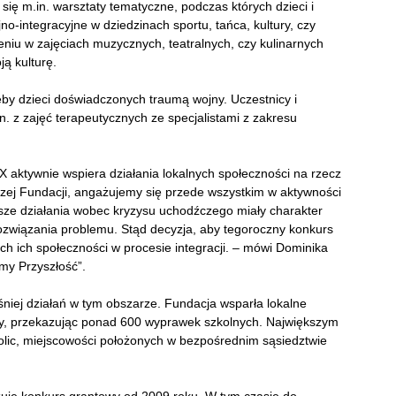
 się m.in. warsztaty tematyczne, podczas których dzieci i
-integracyjne w dziedzinach sportu, tańca, kultury, czy
eniu w zajęciach muzycznych, teatralnych, czy kulinarnych
ą kulturę.
by dzieci doświadczonych traumą wojny. Uczestnicy i
n. z zajęć terapeutycznych ze specjalistami z zakresu
aktywnie wspiera działania lokalnych społeczności na rzecz
zej Fundacji, angażujemy się przede wszystkim w aktywności
asze działania wobec kryzysu uchodźczego miały charakter
rozwiązania problemu. Stąd decyzja, aby tegoroczny konkurs
h ich społeczności w procesie integracji. – mówi Dominika
my Przyszłość”.
niej działań w tym obszarze. Fundacja wsparła lokalne
iny, przekazując ponad 600 wyprawek szkolnych. Największym
kolic, miejscowości położonych w bezpośrednim sąsiedztwie