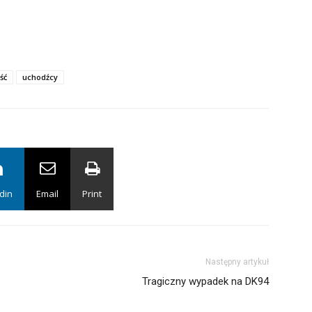
ść
uchodźcy
din
Email
Print
Następny artykuł
Tragiczny wypadek na DK94