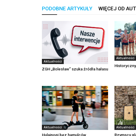
PODOBNE ARTYKUŁY
WIĘCEJ OD AU
Aktualności
Aktualności
Historyczny
ZGH „Bolesław” szuka źródła hałasu
Aktualności
Aktualności
Rzymscy gl
Hulajnogi bez hamulców