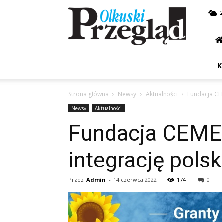
Przegląd
Olkuski
K
Strona główna
Newsy
Aktualności
Fundacja CE
Newsy
Aktualności
Fundacja CEMEX
integrację pols
Przez
Admin
-
14 czerwca 2022
174
0