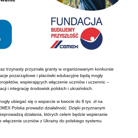
az trzynasty przyznała granty w organizowanym konkursie
zacje pozarządowe i placówki edukacyjne będą mogły
projektów, wspierających włączenie uczniów i uczennic –
i i integrację środowisk polskich i ukraińskich.
gły ubiegać się o wsparcie w kwocie do 8 tys. zł na
 CEMEX Polska prowadzi działalność. Dzięki przyznanym
eprowadzą działania, których celem będzie wspieranie
akże włączenie uczniów z Ukrainy do polskiego systemu