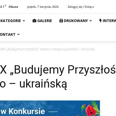
C
22.7
piątek, 7 sierpnia, 2026
Zaloguj się / Dołącz
Olkusz
KATEGORIE
GALERIE
DRUKOWANY
INTER
ONTAKT
MEX „Budujemy Przyszłość” wspiera integrację polsko – ukraińską
 „Budujemy Przyszłoś
ko – ukraińską