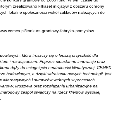
je konkurs grantowy od 2009 roku. W tym czasie do
którym zrealizowano kilkaset inicjatyw z obszaru ochrony
jących lokalne społeczności wokół zakładów należących do
s://www.cemex.pl/konkurs-grantowy-fabryka-pomyslow
owlanych, która troszczy się o lepszą przyszłość dla
ktom i rozwiązaniom. Poprzez nieustanne innowacje oraz
firma dąży do osiągnięcia neutralności klimatycznej. CEMEX
rze budowlanym, a dzięki wdrażaniu nowych technologii, jest
iw alternatywnych i surowców wtórnych w procesach
warowy, kruszywa oraz rozwiązania urbanizacyjne na
zynarodowy zespół świadczy na rzecz klientów wysokiej
.