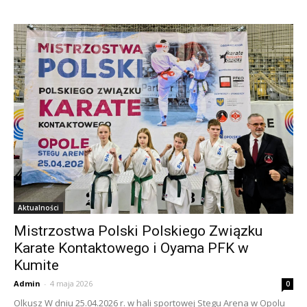
Aktualności
Mistrzostwa Polski Polskiego Związku
Karate Kontaktowego i Oyama PFK w
Kumite
Admin
-
4 maja 2026
0
Olkusz W dniu 25.04.2026 r. w hali sportowej Stegu Arena w Opolu