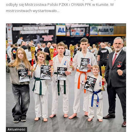
odbyły się Mistrzostwa Polski PZKK i OYAMA PFK w Kumite. W
mistrzostwach wystartowało...
Aktualności