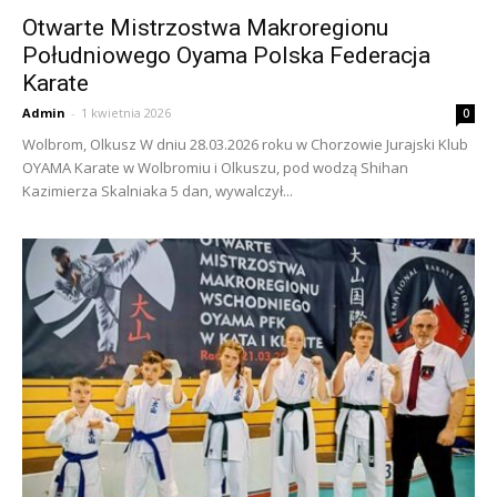
Otwarte Mistrzostwa Makroregionu
Południowego Oyama Polska Federacja
Karate
Admin
-
1 kwietnia 2026
0
Wolbrom, Olkusz W dniu 28.03.2026 roku w Chorzowie Jurajski Klub
OYAMA Karate w Wolbromiu i Olkuszu, pod wodzą Shihan
Kazimierza Skalniaka 5 dan, wywalczył...