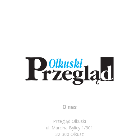
O nas
Przegląd Olkuski
ul. Marcina Bylicy 1/301
32-300 Olkusz