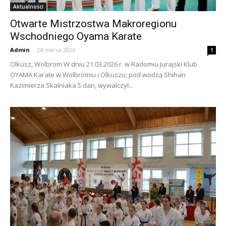
Aktualności
Otwarte Mistrzostwa Makroregionu
Wschodniego Oyama Karate
Admin
-
24 marca 2026
1
Olkusz, Wolbrom W dniu 21.03.2026 r. w Radomiu Jurajski Klub
OYAMA Karate w Wolbromiu i Olkuszu, pod wodzą Shihan
Kazimierza Skalniaka 5 dan, wywalczył...