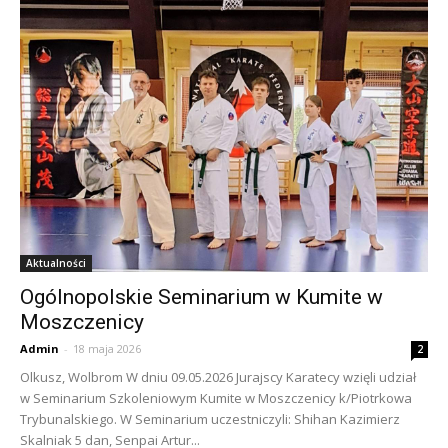
Aktualności
Ogólnopolskie Seminarium w Kumite w
Moszczenicy
Admin
-
18 maja 2026
2
Olkusz, Wolbrom W dniu 09.05.2026 Jurajscy Karatecy wzięli udział
w Seminarium Szkoleniowym Kumite w Moszczenicy k/Piotrkowa
Trybunalskiego. W Seminarium uczestniczyli: Shihan Kazimierz
Skalniak 5 dan, Senpai Artur...