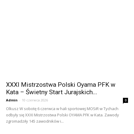
XXXI Mistrzostwa Polski Oyama PFK w
Kata – Świetny Start Jurajskich...
Admin
-
10 czerwca 2026
0
Olkusz W sobotę 6 czerwca w hali sportowej MOSiR w Tychach
odbyły się XXXI Mistrzostwa Polski OYAMA PFK w Kata. Zawody
zgromadziły 145 zawodników i...