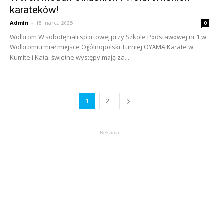
karateków!
Admin
-
18 marca 2025
0
Wolbrom W sobotę hali sportowej przy Szkole Podstawowej nr 1 w
Wolbromiu miał miejsce Ogólnopolski Turniej OYAMA Karate w
Kumite i Kata: świetne występy mają za...
1
2
Reklama