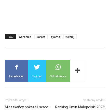
TAGI
Gorenice
karate
oyama
turniej
Facebook
Twitter
WhatsApp
Poprzedni artykuł
Następny artykuł
Mieszkańcy pokazali serce –
Ranking Gmin Małopolski 2025: