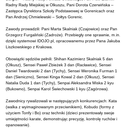
Radny Rady Miejskiej w Olkuszu, Pani Dorota Czerwińska –
Zastępca Dyrektora Szkoły Podstawowej w Gorenicach oraz
Pan Andrzej Chmielewski – Sołtys Gorenic.
Zawody prowadzili: Pani Marta Skalniak (Czajowice) oraz Pan
Grzegorz Furgaliński (Zadroże). Przebiegły one sprawnie, m.in.
dzięki systemowi IDOJO.pl, opracowanemu przez Pana Jakuba
Liszkowskiego z Krakowa.
Obowiązki sędziów pełnili: Shihan Kazimierz Skalniak 5 dan
(Olkusz), Sensei Paweł Zbieżek 3 dan (Racławice), Sensei
Daniel Twardowski 2 dan (Tychy), Sensei Weronika Furman 1
dan (Sieniczno), Sensei Kinga Kowal 2 dan (Olkusz), Sensei
Natalia Duda 1 dan (Tychy), Senpai Aleksandra Miska 2 kyu
(Bukowno), Senpai Karol Świechowski 1 kyu (Zagórowa).
Zawodnicy rywalizowali w następujących konkurencjach: Kata
(walka z wyimaginowanym przeciwnikiem), Kobudo (formy z
użyciem Tonfy i Bo) oraz techniki (dzieci prezentowały swoje
umiejętności karate, demonstrując precyzję, kontrolę ruchów i
opanowanie).