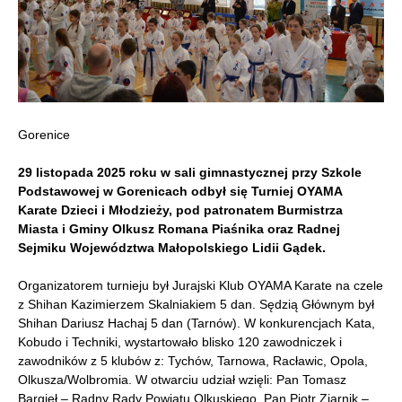
Gorenice
29 listopada 2025 roku w sali gimnastycznej przy Szkole
Podstawowej w Gorenicach odbył się Turniej OYAMA
Karate Dzieci i Młodzieży, pod patronatem Burmistrza
Miasta i Gminy Olkusz Romana Piaśnika oraz Radnej
Sejmiku Województwa Małopolskiego Lidii Gądek.
Organizatorem turnieju był Jurajski Klub OYAMA Karate na czele
z Shihan Kazimierzem Skalniakiem 5 dan. Sędzią Głównym był
Shihan Dariusz Hachaj 5 dan (Tarnów). W konkurencjach Kata,
Kobudo i Techniki, wystartowało blisko 120 zawodniczek i
zawodników z 5 klubów z: Tychów, Tarnowa, Racławic, Opola,
Olkusza/Wolbromia. W otwarciu udział wzięli: Pan Tomasz
Bargieł – Radny Rady Powiatu Olkuskiego, Pan Piotr Ziarnik –