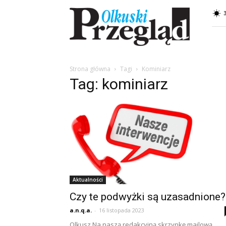
Przegląd
Olkuski
Strona główna
Tagi
Kominiarz
Tag: kominiarz
Aktualności
Czy te podwyżki są uzasadnione?
a.n.q.a.
-
16 listopada 2023
Olkusz Na naszą redakcyjną skrzynkę mailową