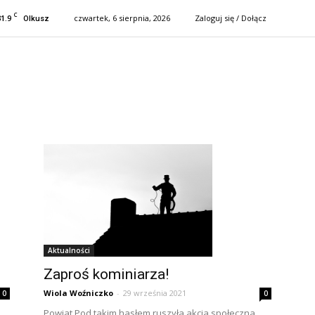
C
31.9
czwartek, 6 sierpnia, 2026
Zaloguj się / Dołącz
Olkusz
Aktualności
Zaproś kominiarza!
Wiola Woźniczko
-
29 września 2021
0
0
Powiat Pod takim hasłem ruszyła akcja społeczna