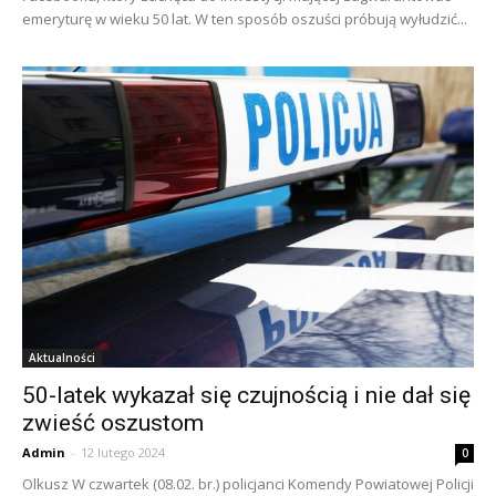
emeryturę w wieku 50 lat. W ten sposób oszuści próbują wyłudzić...
Aktualności
50-latek wykazał się czujnością i nie dał się
zwieść oszustom
Admin
-
12 lutego 2024
0
Olkusz W czwartek (08.02. br.) policjanci Komendy Powiatowej Policji