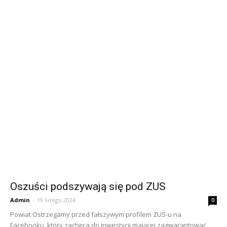
Oszuści podszywają się pod ZUS
Admin
-
19 lutego 2024
0
Powiat Ostrzegamy przed fałszywym profilem ZUS-u na
Facebooku, który zachęca do inwestycji mającej zagwarantować