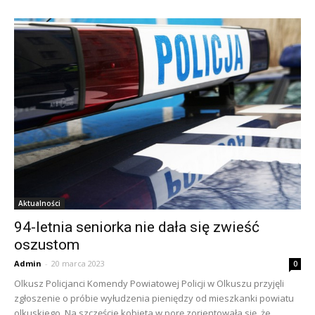
Aktualności
94-letnia seniorka nie dała się zwieść
oszustom
Admin
-
20 marca 2023
0
Olkusz Policjanci Komendy Powiatowej Policji w Olkuszu przyjęli
zgłoszenie o próbie wyłudzenia pieniędzy od mieszkanki powiatu
olkuskiego. Na szczęście kobieta w porę zorientowała się, że...