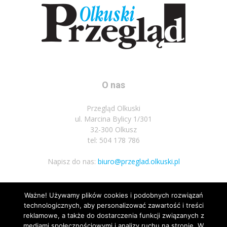
O nas
Przegląd Olkuski
ul. Marcina Bylicy 1/301
32-300 Olkusz
tel: 504 178 786
Napisz do nas:
biuro@przeglad.olkuski.pl
Ważne! Używamy plików cookies i podobnych rozwiązań
Podążaj za nami
technologicznych, aby personalizować zawartość i treści
reklamowe, a także do dostarczenia funkcji związanych z
mediami społecznościowymi i analizy ruchu na stronie. W