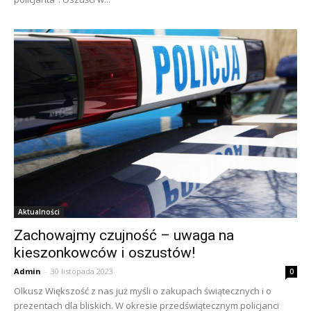
Aktualności
Zachowajmy czujność – uwaga na
kieszonkowców i oszustów!
Admin
-
30 listopada 2023
0
Olkusz Większość z nas już myśli o zakupach świątecznych i o
prezentach dla bliskich. W okresie przedświątecznym policjanci