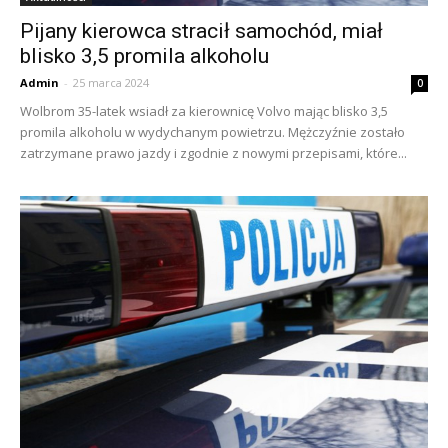
Pijany kierowca stracił samochód, miał
blisko 3,5 promila alkoholu
Admin
-
25 marca 2024
0
Wolbrom 35-latek wsiadł za kierownicę Volvo mając blisko 3,5
promila alkoholu w wydychanym powietrzu. Mężczyźnie zostało
zatrzymane prawo jazdy i zgodnie z nowymi przepisami, które...