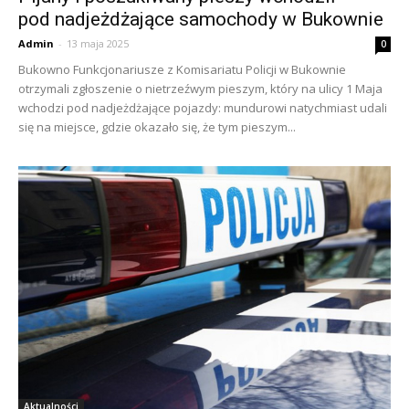
pod nadjeżdżające samochody w Bukownie
Admin
-
13 maja 2025
0
Bukowno Funkcjonariusze z Komisariatu Policji w Bukownie
otrzymali zgłoszenie o nietrzeźwym pieszym, który na ulicy 1 Maja
wchodzi pod nadjeżdżające pojazdy: mundurowi natychmiast udali
się na miejsce, gdzie okazało się, że tym pieszym...
Aktualności