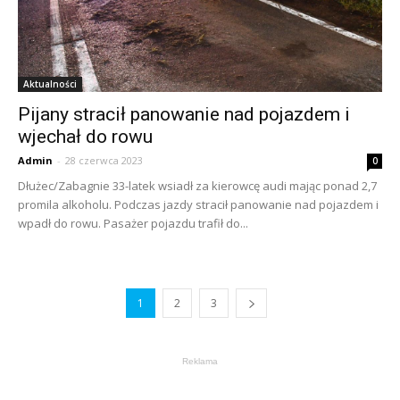
Aktualności
Pijany stracił panowanie nad pojazdem i
wjechał do rowu
Admin
-
28 czerwca 2023
0
Dłużec/Zabagnie 33-latek wsiadł za kierowcę audi mając ponad 2,7
promila alkoholu. Podczas jazdy stracił panowanie nad pojazdem i
wpadł do rowu. Pasażer pojazdu trafił do...
1
2
3
Reklama