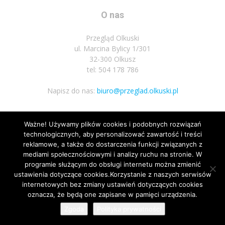
O nas
Przegląd Olkuski
ul. Marcina Bylicy 1/301
32-300 Olkusz
tel: 504 178 786
Napisz do nas:
biuro@przeglad.olkuski.pl
Ważne! Używamy plików cookies i podobnych rozwiązań
Podążaj za nami
technologicznych, aby personalizować zawartość i treści
reklamowe, a także do dostarczenia funkcji związanych z
mediami społecznościowymi i analizy ruchu na stronie. W
programie służącym do obsługi internetu można zmienić
ustawienia dotyczące cookies.Korzystanie z naszych serwisów
internetowych bez zmiany ustawień dotyczących cookies
oznacza, że będą one zapisane w pamięci urządzenia.
Nota prawna
Polityka prywatnosci
Kariera
Regulamin
Zgoda
Polityka prywatności
© Wszelkie prawa zastrzeżone 2020