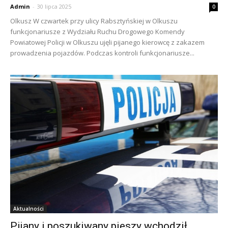
Admin
-
30 lipca 2025
0
Olkusz W czwartek przy ulicy Rabsztyńskiej w Olkuszu
funkcjonariusze z Wydziału Ruchu Drogowego Komendy
Powiatowej Policji w Olkuszu ujęli pijanego kierowcę z zakazem
prowadzenia pojazdów. Podczas kontroli funkcjonariusze...
Aktualności
Pijany i poszukiwany pieszy wchodził