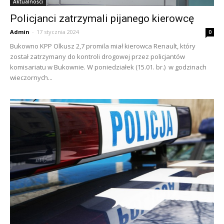
Aktualności
Policjanci zatrzymali pijanego kierowcę
Admin
-
17 stycznia 2024
0
Bukowno KPP Olkusz 2,7 promila miał kierowca Renault, który
został zatrzymany do kontroli drogowej przez policjantów
komisariatu w Bukownie. W poniedziałek (15.01. br.) w godzinach
wieczornych...