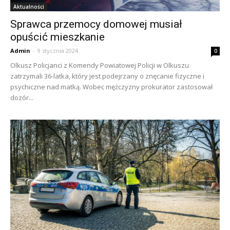
Aktualności
Sprawca przemocy domowej musiał
opuścić mieszkanie
Admin
-
9 stycznia 2024
0
Olkusz Policjanci z Komendy Powiatowej Policji w Olkuszu
zatrzymali 36-latka, który jest podejrzany o znęcanie fizyczne i
psychiczne nad matką. Wobec mężczyzny prokurator zastosował
dozór...