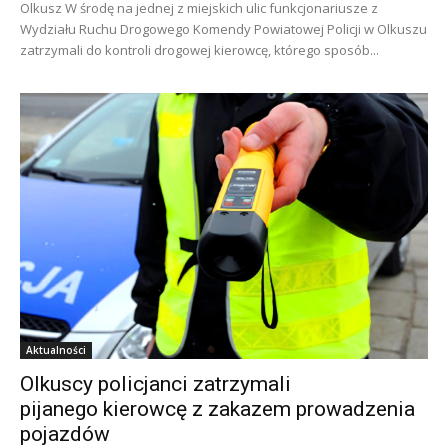
Olkusz W środę na jednej z miejskich ulic funkcjonariusze z
Wydziału Ruchu Drogowego Komendy Powiatowej Policji w Olkuszu
zatrzymali do kontroli drogowej kierowcę, którego sposób...
Aktualności
Olkuscy policjanci zatrzymali
pijanego kierowcę z zakazem prowadzenia
pojazdów