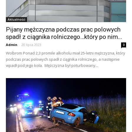
Aktualności
Pijany mężczyzna podczas prac polowych
spadł z ciągnika rolniczego…który po nim...
Admin
-
20 lipca 2023
0
Wolbrom Ponad 2,3 promile alkoholu miał 25-letni mężczyzna, który
podczas prac polowych spadł z ciągnika rolniczego, a następnie
wpadł pod jego koła. Mężczyzna był poturbowany...