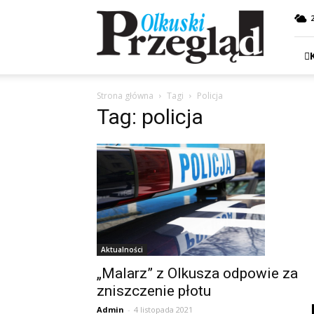
Przegląd
Olkuski
Strona główna
Tagi
Policja
Tag: policja
Aktualności
„Malarz” z Olkusza odpowie za
zniszczenie płotu
Admin
-
4 listopada 2021