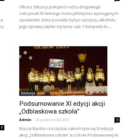
Olkusz Olkuscy policjanci ruchu drogowego
zatrzymali 55-letniego motocyklistę bez wymaganych
na
uprawnień, który ponadto był po spożyciu alkoholu.
zu.
Jego sprawą zajmie się teraz sąd. 1 listopada br....
Edukacja
Podsumowanie XI edycji akcji
„Odblaskowa szkoła”
Admin
-
29 października 2021
0
0
Klucze Bardzo uroczyście zakończyła się XI edycja
akcji „Odblaskowa szkoła” w Szkole Podstawowej im.