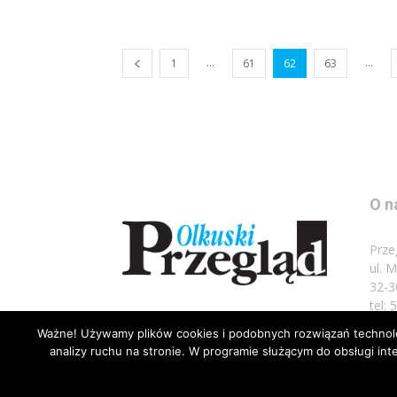
...
...
1
61
62
63
O n
Prze
ul. 
32-3
tel:
Ważne! Używamy plików cookies i podobnych rozwiązań technolog
Napi
analizy ruchu na stronie. W programie służącym do obsługi i