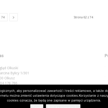
74
Strona 62 z 74
as
P
gląd Olkuski
Marcina Bylicy 1/301
00 Olkusz
 504 178 786
icznych, aby personalizować zawartość i treści reklamowe, a także do
sz do nas:
biuro@przeglad.olkuski.pl
nternetu można zmienić ustawienia dotyczące cookies.Korzystanie z na
cookies oznacza, że będą one zapisane w pamięci urządzenia.
Zgoda
Polityka prywatności