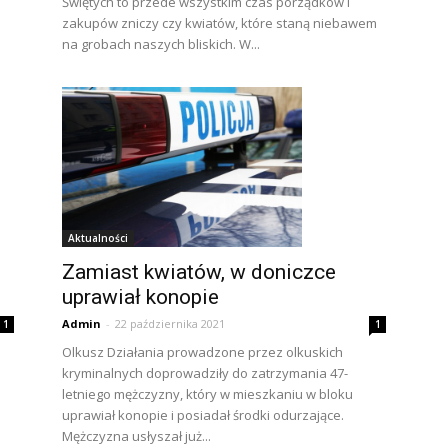
Świętych to przede wszystkim czas porządków i
zakupów zniczy czy kwiatów, które staną niebawem
na grobach naszych bliskich. W...
Aktualności
Zamiast kwiatów, w doniczce
uprawiał konopie
Admin
-
22 października 2021
1
1
Olkusz Działania prowadzone przez olkuskich
kryminalnych doprowadziły do zatrzymania 47-
a
letniego mężczyzny, który w mieszkaniu w bloku
uprawiał konopie i posiadał środki odurzające.
Mężczyzna usłyszał już...