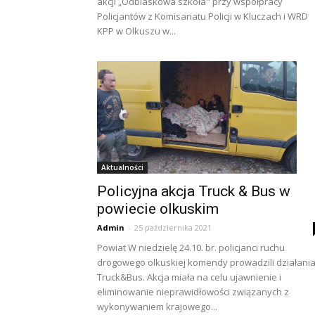
akcji „Odblaskowa szkoła" przy współpracy
Policjantów z Komisariatu Policji w Kluczach i WRD
KPP w Olkuszu w...
Aktualności
Policyjna akcja Truck & Bus w
powiecie olkuskim
Admin
-
25 października 2021
Powiat W niedzielę 24.10. br. policjanci ruchu
drogowego olkuskiej komendy prowadzili działani
Truck&Bus. Akcja miała na celu ujawnienie i
eliminowanie nieprawidłowości związanych z
wykonywaniem krajowego...