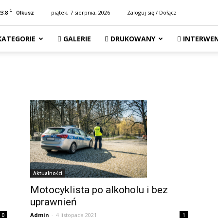
C
23.8
piątek, 7 sierpnia, 2026
Zaloguj się / Dołącz
Olkusz
KATEGORIE
GALERIE
DRUKOWANY
INTERWEN
Aktualności
Motocyklista po alkoholu i bez
uprawnień
Admin
-
4 listopada 2021
0
1