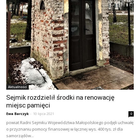
Aktualności
Sejmik rozdzielił środki na renowację
miejsc pamięci
Ewa Barczyk
-
10 lipca 2021
0
powiat Radni Sejmiku Województwa Małopolskiego podjęli uchwałę
o przyznaniu pomocy finansowej w łącznej wys. 400 tys. zł dla
samorządów...