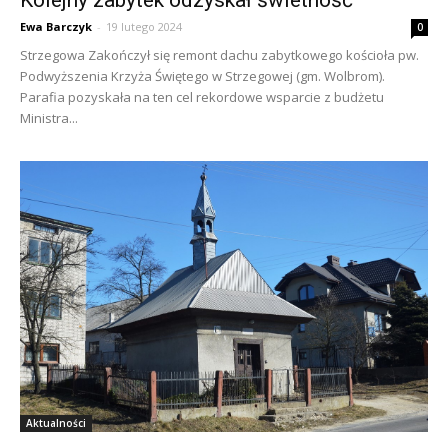
Ewa Barczyk
-
19 lutego 2024
0
Strzegowa Zakończył się remont dachu zabytkowego kościoła pw.
Podwyższenia Krzyża Świętego w Strzegowej (gm. Wolbrom).
Parafia pozyskała na ten cel rekordowe wsparcie z budżetu
Ministra...
Aktualności