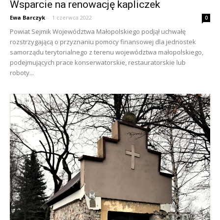
Wsparcie na renowację kapliczek
Ewa Barczyk
-
1 czerwca 2022
0
Powiat Sejmik Województwa Małopolskiego podjął uchwałę
rozstrzygającą o przyznaniu pomocy finansowej dla jednostek
samorządu terytorialnego z terenu województwa małopolskiego,
podejmujących prace konserwatorskie, restauratorskie lub
roboty...