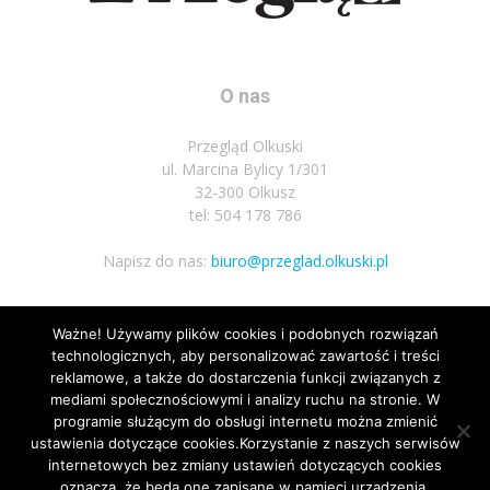
O nas
Przegląd Olkuski
ul. Marcina Bylicy 1/301
32-300 Olkusz
tel: 504 178 786
Napisz do nas:
biuro@przeglad.olkuski.pl
Ważne! Używamy plików cookies i podobnych rozwiązań
Podążaj za nami
technologicznych, aby personalizować zawartość i treści
reklamowe, a także do dostarczenia funkcji związanych z
mediami społecznościowymi i analizy ruchu na stronie. W
programie służącym do obsługi internetu można zmienić
ustawienia dotyczące cookies.Korzystanie z naszych serwisów
internetowych bez zmiany ustawień dotyczących cookies
oznacza, że będą one zapisane w pamięci urządzenia.
Nota prawna
Polityka prywatnosci
Kariera
Regulamin