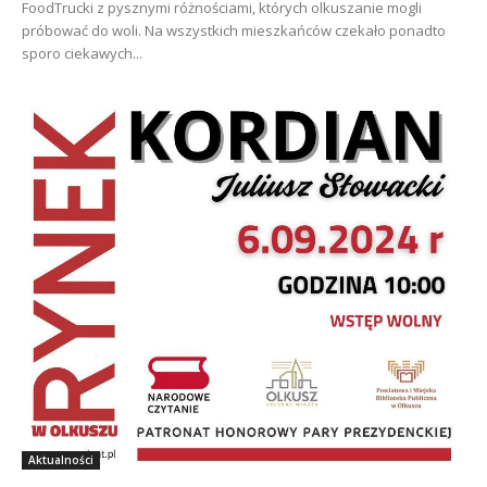
FoodTrucki z pysznymi różnościami, których olkuszanie mogli
próbować do woli. Na wszystkich mieszkańców czekało ponadto
sporo ciekawych...
Aktualności