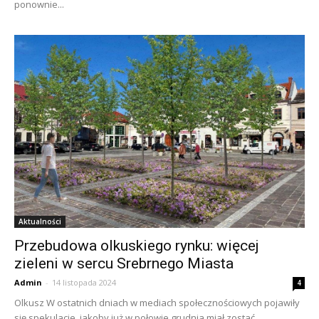
ponownie...
Aktualności
Przebudowa olkuskiego rynku: więcej
zieleni w sercu Srebrnego Miasta
Admin
-
14 listopada 2024
4
Olkusz W ostatnich dniach w mediach społecznościowych pojawiły
się spekulacje, jakoby już w połowie grudnia miał zostać