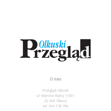
O nas
Przegląd Olkuski
ul. Marcina Bylicy 1/301
32-300 Olkusz
tel: 504 178 786