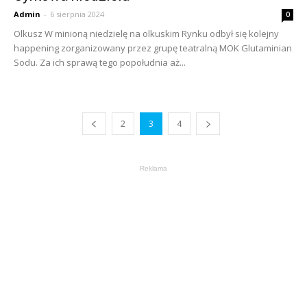
Admin
-
6 sierpnia 2024
0
Olkusz W minioną niedzielę na olkuskim Rynku odbył się kolejny
happening zorganizowany przez grupę teatralną MOK Glutaminian
Sodu. Za ich sprawą tego popołudnia aż...
2
3
4
Reklama