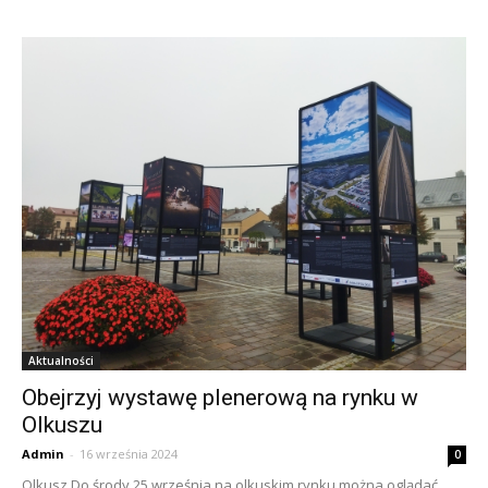
Aktualności
Obejrzyj wystawę plenerową na rynku w
Olkuszu
Admin
-
16 września 2024
0
Olkusz Do środy 25 września na olkuskim rynku można oglądać