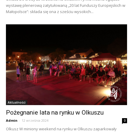
wystawę plenerową zatytułowaną „20 lat Funduszy Europejskich w
Małopolsce”: składa się ona z sześciu wysokich...
Aktualności
Pożegnanie lata na rynku w Olkuszu
Admin
-
12 września 2024
0
Olkusz W miniony weekend na rynku w Olkuszu zaparkowały