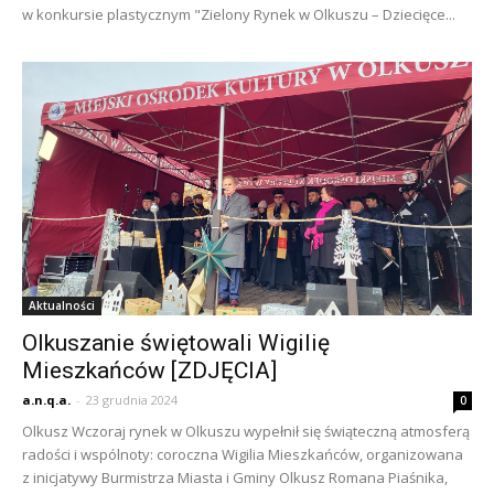
w konkursie plastycznym "Zielony Rynek w Olkuszu – Dziecięce...
Aktualności
Olkuszanie świętowali Wigilię
Mieszkańców [ZDJĘCIA]
a.n.q.a.
-
23 grudnia 2024
0
Olkusz Wczoraj rynek w Olkuszu wypełnił się świąteczną atmosferą
radości i wspólnoty: coroczna Wigilia Mieszkańców, organizowana
z inicjatywy Burmistrza Miasta i Gminy Olkusz Romana Piaśnika,