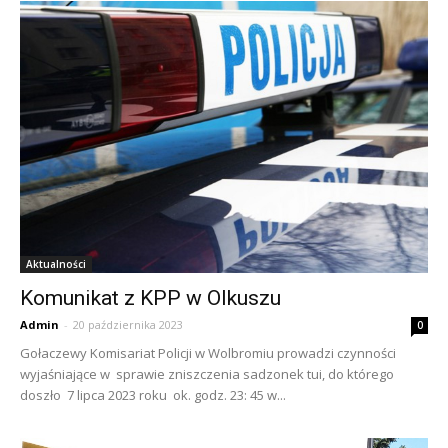
Aktualności
Komunikat z KPP w Olkuszu
Admin
-
20 października 2023
0
Gołaczewy Komisariat Policji w Wolbromiu prowadzi czynności
wyjaśniające w sprawie zniszczenia sadzonek tui, do którego
doszło 7 lipca 2023 roku ok. godz. 23: 45 w...