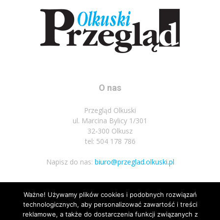
O nas
Przegląd Olkuski
ul. Marcina Bylicy 1/301
32-300 Olkusz
tel: 504 178 786
Napisz do nas:
biuro@przeglad.olkuski.pl
Ważne! Używamy plików cookies i podobnych rozwiązań
Podążaj za nami
technologicznych, aby personalizować zawartość i treści
reklamowe, a także do dostarczenia funkcji związanych z