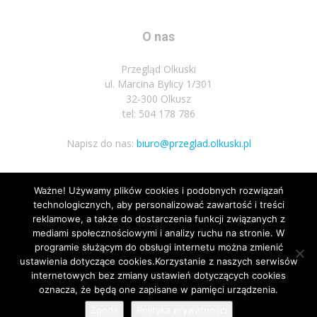
O nas
Przegląd Olkuski
ul. Marcina Bylicy 1/301
32-300 Olkusz
tel: 504 178 786
Napisz do nas:
biuro@przeglad.olkuski.pl
Ważne! Używamy plików cookies i podobnych rozwiązań
Podążaj za nami
technologicznych, aby personalizować zawartość i treści
reklamowe, a także do dostarczenia funkcji związanych z
mediami społecznościowymi i analizy ruchu na stronie. W
programie służącym do obsługi internetu można zmienić
ustawienia dotyczące cookies.Korzystanie z naszych serwisów
internetowych bez zmiany ustawień dotyczących cookies
oznacza, że będą one zapisane w pamięci urządzenia.
Nota prawna
Polityka prywatnosci
Kariera
Regulamin
Zgoda
Polityka prywatności
© Wszelkie prawa zastrzeżone 2020