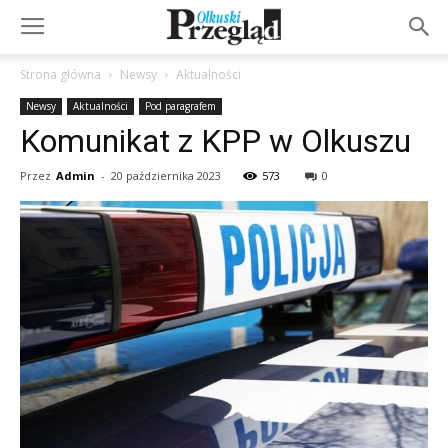
Strona główna
Newsy
Aktualności
Newsy
Aktualności
Pod paragrafem
Komunikat z KPP w Olkuszu
Przez
Admin
-
20 października 2023
573
0