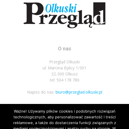
O nas
Przegląd Olkuski
ul. Marcina Bylicy 1/301
32-300 Olkusz
tel: 504 178 786
Napisz do nas:
biuro@przeglad.olkuski.pl
Ważne! Używamy plików cookies i podobnych rozwiązań
Podążaj za nami
technologicznych, aby personalizować zawartość i treści
reklamowe, a także do dostarczenia funkcji związanych z
mediami społecznościowymi i analizy ruchu na stronie. W