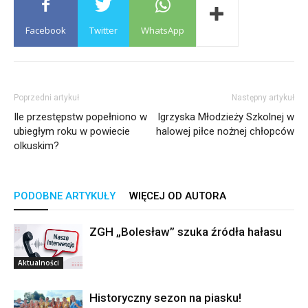
Facebook
Twitter
WhatsApp
Poprzedni artykuł
Następny artykuł
Ile przestępstw popełniono w
Igrzyska Młodzieży Szkolnej w
ubiegłym roku w powiecie
halowej piłce nożnej chłopców
olkuskim?
PODOBNE ARTYKUŁY
WIĘCEJ OD AUTORA
ZGH „Bolesław” szuka źródła hałasu
Aktualności
Historyczny sezon na piasku!