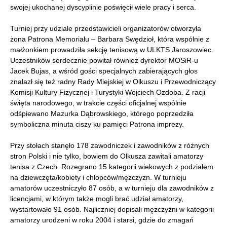
swojej ukochanej dyscyplinie poświęcił wiele pracy i serca.
Turniej przy udziale przedstawicieli organizatorów otworzyła
żona Patrona Memoriału – Barbara Swędzioł, która wspólnie z
małżonkiem prowadziła sekcję tenisową w ULKTS Jaroszowiec.
Uczestników serdecznie powitał również dyrektor MOSiR-u
Jacek Bujas, a wśród gości specjalnych zabierających głos
znalazł się też radny Rady Miejskiej w Olkuszu i Przewodniczący
Komisji Kultury Fizycznej i Turystyki Wojciech Ozdoba. Z racji
święta narodowego, w trakcie części oficjalnej wspólnie
odśpiewano Mazurka Dąbrowskiego, którego poprzedziła
symboliczna minuta ciszy ku pamięci Patrona imprezy.
Przy stołach stanęło 178 zawodniczek i zawodników z różnych
stron Polski i nie tylko, bowiem do Olkusza zawitali amatorzy
tenisa z Czech. Rozegrano 15 kategorii wiekowych z podziałem
na dziewczęta/kobiety i chłopców/mężczyzn. W turnieju
amatorów uczestniczyło 87 osób, a w turnieju dla zawodników z
licencjami, w którym także mogli brać udział amatorzy,
wystartowało 91 osób. Najliczniej dopisali mężczyźni w kategorii
amatorzy urodzeni w roku 2004 i starsi, gdzie do zmagań