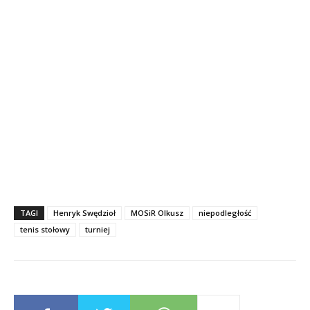
TAGI
Henryk Swędzioł
MOSiR Olkusz
niepodległość
tenis stołowy
turniej