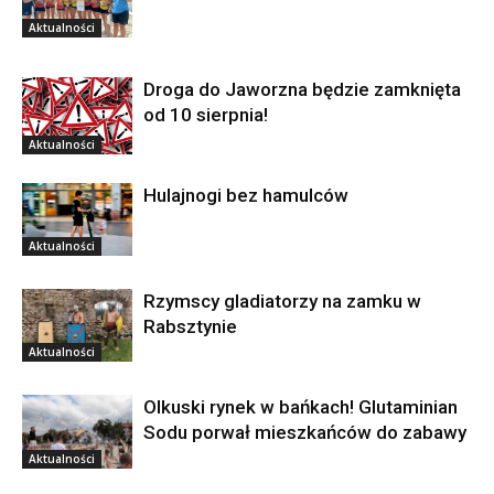
Aktualności
Droga do Jaworzna będzie zamknięta
od 10 sierpnia!
Aktualności
Hulajnogi bez hamulców
Aktualności
Rzymscy gladiatorzy na zamku w
Rabsztynie
Aktualności
Olkuski rynek w bańkach! Glutaminian
Sodu porwał mieszkańców do zabawy
Aktualności