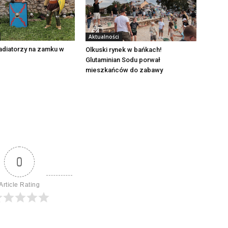
Aktualności
adiatorzy na zamku w
Olkuski rynek w bańkach!
Glutaminian Sodu porwał
mieszkańców do zabawy
0
Article Rating