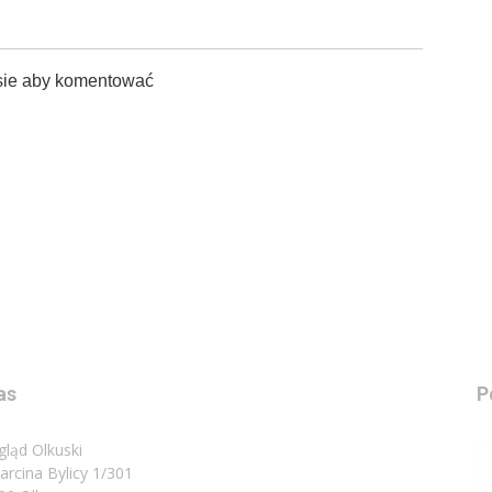
sie aby komentować
as
P
gląd Olkuski
Marcina Bylicy 1/301