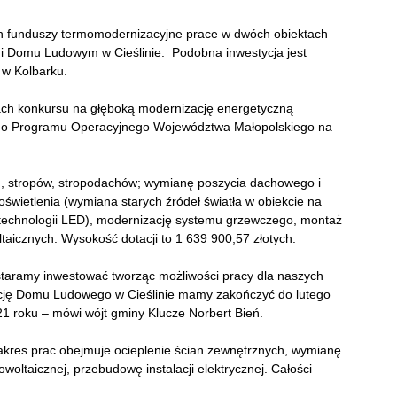
ch funduszy termomodernizacyjne prace w dwóch obiektach –
 Domu Ludowym w Cieślinie. Podobna inwestycja jest
 w Kolbarku.
ach konkursu na głęboką modernizację energetyczną
ego Programu Operacyjnego Województwa Małopolskiego na
n, stropów, stropodachów; wymianę poszycia dachowego i
 oświetlenia (wymiana starych źródeł światła w obiekcie na
technologii LED), modernizację systemu grzewczego, montaż
taicznych. Wysokość dotacji to 1 639 900,57 złotych.
staramy inwestować tworząc możliwości pracy dla naszych
zację Domu Ludowego w Cieślinie mamy zakończyć do lutego
1 roku – mówi wójt gminy Klucze Norbert Bień.
akres prac obejmuje ocieplenie ścian zewnętrznych, wymianę
towoltaicznej, przebudowę instalacji elektrycznej. Całości