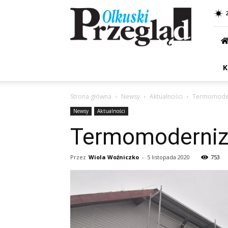
Przegląd
Olkuski
K
Strona główna
Newsy
Aktualności
Termomoder
Newsy
Aktualności
Termomoderniz
Przez
Wiola Woźniczko
-
5 listopada 2020
753