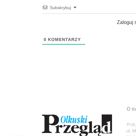
Subskrybuj
Zaloguj 
0
KOMENTARZY
O n
Prze
ul. 