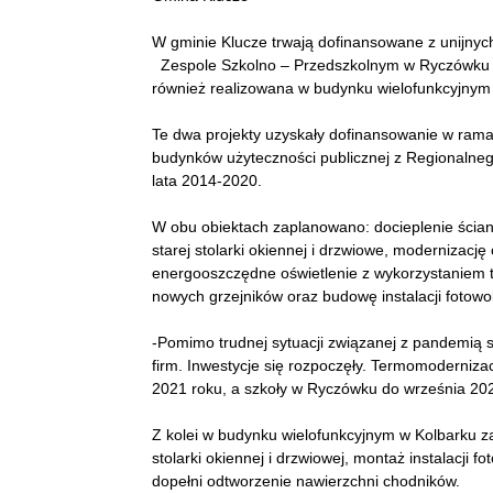
W gminie Klucze trwają dofinansowane z unijny
Zespole Szkolno – Przedszkolnym w Ryczówku i
również realizowana w budynku wielofunkcyjnym
Te dwa projekty uzyskały dofinansowanie w ram
budynków użyteczności publicznej z Regionaln
lata 2014-2020.
W obu obiektach zaplanowano: docieplenie ścia
starej stolarki okiennej i drzwiowe, modernizację
energooszczędne oświetlenie z wykorzystaniem 
nowych grzejników oraz budowę instalacji fotowol
-Pomimo trudnej sytuacji związanej z pandemią 
firm. Inwestycje się rozpoczęły. Termomoderni
2021 roku, a szkoły w Ryczówku do września 202
Z kolei w budynku wielofunkcyjnym w Kolbarku z
stolarki okiennej i drzwiowej, montaż instalacji fo
dopełni odtworzenie nawierzchni chodników.