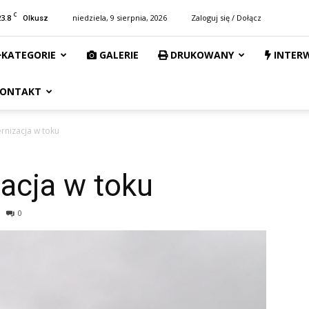
C
23.8
niedziela, 9 sierpnia, 2026
Zaloguj się / Dołącz
Olkusz
KATEGORIE
GALERIE
DRUKOWANY
INTER
ONTAKT
nizacja w toku
acja w toku
0