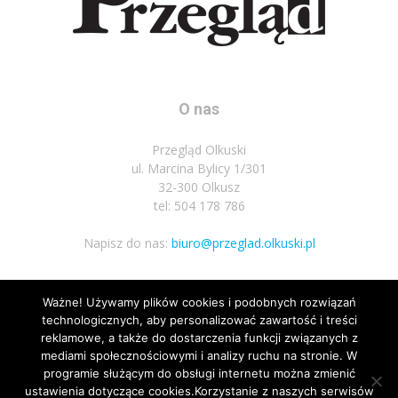
O nas
Przegląd Olkuski
ul. Marcina Bylicy 1/301
32-300 Olkusz
tel: 504 178 786
Napisz do nas:
biuro@przeglad.olkuski.pl
Ważne! Używamy plików cookies i podobnych rozwiązań
Podążaj za nami
technologicznych, aby personalizować zawartość i treści
reklamowe, a także do dostarczenia funkcji związanych z
mediami społecznościowymi i analizy ruchu na stronie. W
programie służącym do obsługi internetu można zmienić
ustawienia dotyczące cookies.Korzystanie z naszych serwisów