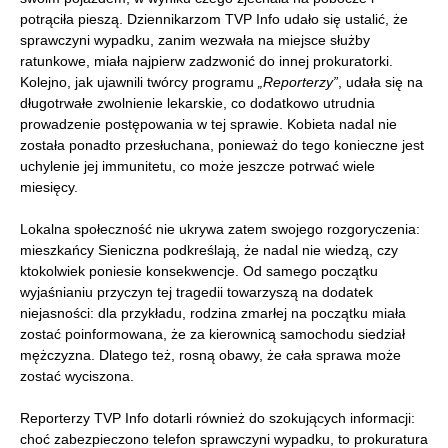
potrąciła pieszą. Dziennikarzom TVP Info udało się ustalić, że
sprawczyni wypadku, zanim wezwała na miejsce służby
ratunkowe, miała najpierw zadzwonić do innej prokuratorki.
Kolejno, jak ujawnili twórcy programu
„Reporterzy”
, udała się na
długotrwałe zwolnienie lekarskie, co dodatkowo utrudnia
prowadzenie postępowania w tej sprawie. Kobieta nadal nie
została ponadto przesłuchana, ponieważ do tego konieczne jest
uchylenie jej immunitetu, co może jeszcze potrwać wiele
miesięcy.
Lokalna społeczność nie ukrywa zatem swojego rozgoryczenia:
mieszkańcy Sieniczna podkreślają, że nadal nie wiedzą, czy
ktokolwiek poniesie konsekwencje. Od samego początku
wyjaśnianiu przyczyn tej tragedii towarzyszą na dodatek
niejasności: dla przykładu, rodzina zmarłej na początku miała
zostać poinformowana, że za kierownicą samochodu siedział
mężczyzna. Dlatego też, rosną obawy, że cała sprawa może
zostać wyciszona.
Reporterzy TVP Info dotarli również do szokujących informacji:
choć zabezpieczono telefon sprawczyni wypadku, to prokuratura