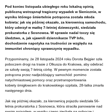
Pod koniec listopada ubiegłego roku lokalną opinią
publiczną wstrząsnął tragiczny wypadek w Sienicznie, w
wyniku którego śmiertelnie potrącona została młoda
kobieta:
jak się później okazało, za kierownicą samochodu,
który uderzył w matkę 7-letniej dziewczynki, siedziała
prokuratorka z Sosnowca. W sprawie nadal toczy się
śledztwo, a, jak ujawnili dziennikarze TVP Info,
d
ochodzenie napotyka na trudności ze względu na
immunitet chroniący sprawczynię wypadku.
Przypominamy, że 28 listopada 2024 roku Dorota Bejgier szła
poboczem drogi na trasie z Olkusza do Krakowa, aby odebrać
ze szkoły swoją 7-letnią córkę. W pewnym momencie została
potrącona przez nadjeżdżający samochód: pomimo
natychmiastowej pomocy oraz przetransportowania
kobiety śmigłowcem do krakowskiego szpitala, 28-latka zmarła
następnego dnia.
Jak się później okazało, za kierownicą pojazdu siedziała 56-
letnia prokuratorka z Sosnowca, która straciła panowanie nad
swoim pojazdem, w wyniku czego zjechała na pobocze i