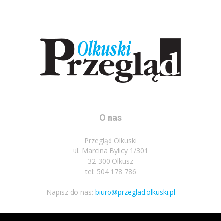
O nas
Przegląd Olkuski
ul. Marcina Bylicy 1/301
32-300 Olkusz
tel: 504 178 786
Napisz do nas:
biuro@przeglad.olkuski.pl