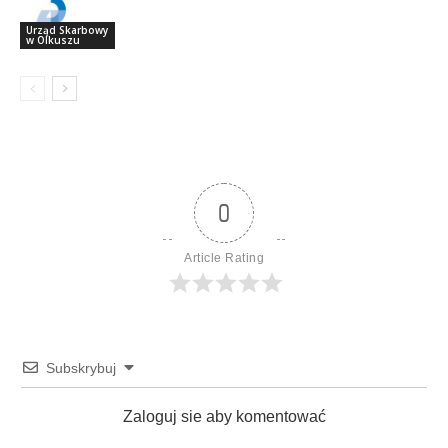
Urząd Skarbowy
w Olkuszu
0
Article Rating
Subskrybuj
Zaloguj sie aby komentować