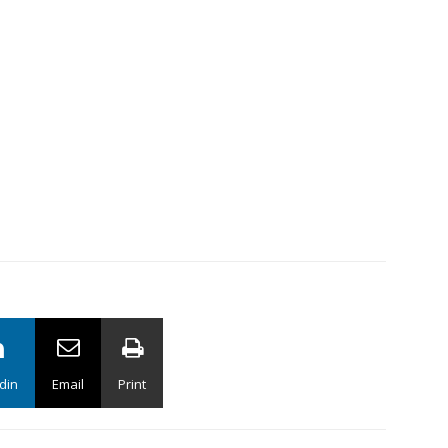
din
Email
Print