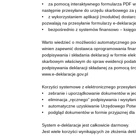
• za pomocą interaktywnego formularza PDF wyb
następnie przesyłane do urzędu skarbowego za p
• z wykorzystaniem aplikacji (modułów) dostar
pozwalają na przesyłanie formularzy e-deklaracj
• bezpośrednio z systemów finansowo – księgo
Warto wiedzieć o możliwości automatycznego podp
winien zapewnić dostawca oprogramowania fin
podpisywania i składania deklaracji w formie elek
skarbowym właściwym do spraw ewidencji podat
podpisywania deklaracji składanej za pomocą śro
www.e-deklaracje.gov.pl
Korzyści systemowe z elektronicznego przesyłania
• zebranie i uporządkowanie dokumentów w je
• eliminacja „ręcznego” podpisywania i wysyła
• automatyczne uzyskiwanie Urzędowego Potwi
• podgląd dokumentów w formie przyjaznej dla
System e-deklaracje jest całkowicie darmowy.
Jest wiele korzyści wynikających ze złożenia dekla