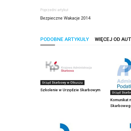
Poprzedni artykuł
Bezpieczne Wakacje 2014
PODOBNE ARTYKUŁY
WIĘCEJ OD AU
Urząd Skarbowy w Olkuszu
Szkolenie w Urzędzie Skarbowym
Urząd Skarb
Komunikat 
Skarbowego