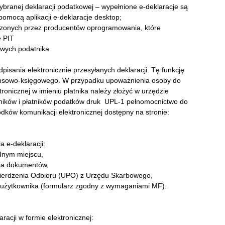
ranej deklaracji podatkowej – wypełnione e-deklaracje są
omocą aplikacji e-deklaracje desktop;
czonych przez producentów oprogramowania, które
e PIT
wych podatnika.
isania elektronicznie przesyłanych deklaracji. Tę funkcję
ansowo-księgowego. W przypadku upoważnienia osoby do
tronicznej w imieniu płatnika należy złożyć w urzędzie
ników i płatników podatków druk UPL-1 pełnomocnictwo do
dków komunikacji elektronicznej dostępny na stronie:
 e-deklaracji:
dnym miejscu,
nia dokumentów,
erdzenia Odbioru (UPO) z Urzędu Skarbowego,
 użytkownika (formularz zgodny z wymaganiami MF).
racji w formie elektronicznej: