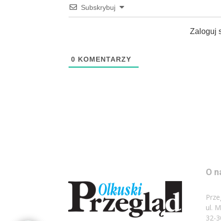
Subskrybuj
Zaloguj 
0
KOMENTARZY
O n
Prze
ul. 
32-3