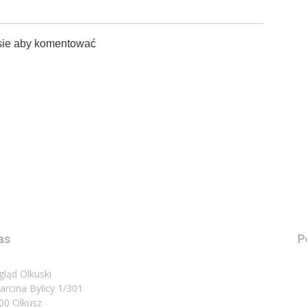
sie aby komentować
as
P
gląd Olkuski
Marcina Bylicy 1/301
00 Olkusz