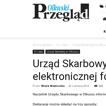
Przegląd
Olkuski
K
Strona główna
To i owo
Urząd Skarbowy w Olkus
To i owo
Urząd Skarbowy w Olkuszu
Urząd Skarbowy
elektronicznej 
Przez
Wiola Woźniczko
-
30 czerwca 2014
225
Naczelnik Urzędu Skarbowego w Olkuszu informuj
Deklaracje można składać na trzy sposoby: