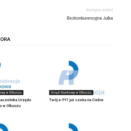
Następny artykuł
Bezkonkurencyjna Julka
TORA
Urząd Skarbowy w Olkuszu
owy w Olkuszu
Twój e-PIT już czeka na Ciebie
naczelnika Urzędu
 w Olkuszu