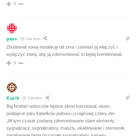
0
pavv
9 lat temu
Zbudowali nową instalację od zera i zamiast ją włączyć i
wyłączyć starą, aby ją zdemontować to będą kombinowali.
0
Kazik
9 lat temu
Big brother widocznie będzie słono kosztował, skoro
podpięcie paru kabelków potrwa co najmniej cztery dni.
„W tym czasie zostaną zdemontowane stare elementy
sygnalizacji: sygnalizatory, maszty, okablowanie i sterownik.
Instalowane będą pozostałe sygnalizatory, kamery