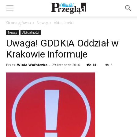
Strona główna
Newsy
Aktualności
Newsy
Aktualności
Uwaga! GDDKiA Oddział w
Krakowie informuje
Przez
Wiola Woźniczko
-
29 listopada 2016
141
3