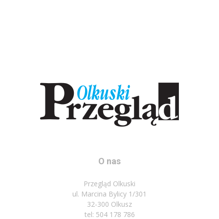
O nas
Przegląd Olkuski
ul. Marcina Bylicy 1/301
32-300 Olkusz
tel: 504 178 786