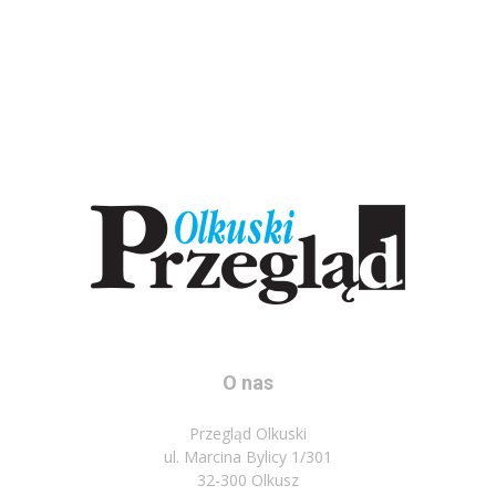
O nas
Przegląd Olkuski
ul. Marcina Bylicy 1/301
32-300 Olkusz