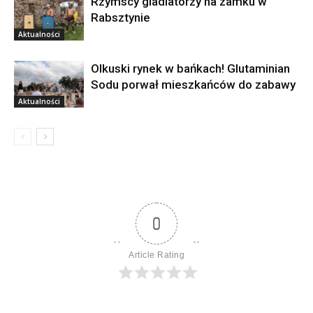
Rzymscy gladiatorzy na zamku w
Rabsztynie
Aktualności
Olkuski rynek w bańkach! Glutaminian
Sodu porwał mieszkańców do zabawy
Aktualności
0
Article Rating