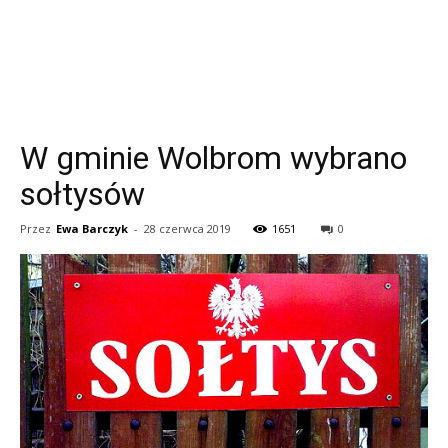
W gminie Wolbrom wybrano
sołtysów
Przez
Ewa Barczyk
-
28 czerwca 2019
1651
0