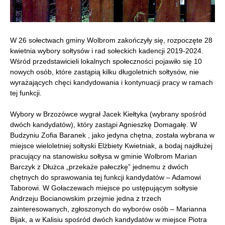
W 26 sołectwach gminy Wolbrom zakończyły się, rozpoczęte 28
kwietnia wybory sołtysów i rad sołeckich kadencji 2019-2024.
Wśród przedstawicieli lokalnych społeczności pojawiło się 10
nowych osób, które zastąpią kilku długoletnich sołtysów, nie
wyrażających chęci kandydowania i kontynuacji pracy w ramach
tej funkcji.
Wybory w Brzozówce wygrał Jacek Kiełtyka (wybrany spośród
dwóch kandydatów), który zastąpi Agnieszkę Domagałę. W
Budzyniu Zofia Baranek , jako jedyna chętna, została wybrana w
miejsce wieloletniej sołtyski Elżbiety Kwietniak, a bodaj najdłużej
pracujący na stanowisku sołtysa w gminie Wolbrom Marian
Barczyk z Dłużca „przekaże pałeczkę” jednemu z dwóch
chętnych do sprawowania tej funkcji kandydatów – Adamowi
Taborowi. W Gołaczewach miejsce po ustępującym sołtysie
Andrzeju Bocianowskim przejmie jedna z trzech
zainteresowanych, zgłoszonych do wyborów osób – Marianna
Bijak, a w Kalisiu spośród dwóch kandydatów w miejsce Piotra