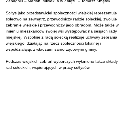
Zabagniu – Marian Imiołek, a w Załężu – Tomasz Smętek.
Sołtys jako przedstawiciel społeczności wiejskiej reprezentuje
sołectwo na zewnątrz, przewodniczy radzie sołeckiej, zwołuje
zebranie wiejskie i przewodniczy jego obradom. Może także w
imieniu mieszkańców swojej wsi występować na sesjach rady
miejskiej. Wspólnie z radą sołecką realizuje uchwały zebrania
wiejskiego, działając na rzecz społeczności lokalnej i
współdziałając z władzami samorządowymi gminy.
Podczas wiejskich zebrań wyborczych wyłoniono także składy
rad sołeckich, wspierających w pracy sołtysów.