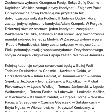
Żuchowicza wybrano Grzegorza Pacię. Sołtys Zofię Duch w
Kąpielach Wielkich zastąpi jedyny kandydat – Zbigniew Pacia.
Do wyborów na nową kadencję nie przystąpiła też
dotychczasowa sołtyska Podlesic II Jadwiga Dudek, którą
zastąpi jedyny zgłoszony kandydat Adam Krzepek. W Porębie
Dzierżnej również startował jeden kandydat i zastępując
Waldemara Struzika, sołtysem został sprawujący równocześnie
mandat radnego Ireneusz Mudyń. W Zarzeczu wybory wygrał
Robert Pobudkiewicz, który został sołtysem w miejsce Jana
Pielki pokonując dwójkę współkandydatów. Dotychczasowego
sołtysa Zasępca Zbigniewa Papaja zastąpi Weronika Januszek.
Kolejną kadencję sołtysa sprawować będą w Bożej Woli –
Tadeusz Dziubdziela, w Chełmie – Kazimierz Golda, w
Chrząstowicach – Adam Gamrat, w Domaniewicach – Janina
Sypek, w Jeżówce – Iwona Żelazny, w Kąpiołkach – Michał
Piwowarczyk, w Lgocie Wielkiej – Tomasz Jankowski, w Lgocie
Wolbromskiej – Teresa Pasich, w Łobzowie – Leokadia Maślisz,
w Miechówce – Kazimierz Pandel, w Porębie Górnej – Wiesław
Pacia, w Strzegowie – Czesław Gbyliczek, w Sulisławicach –
Edyta Nędza, w Wierzchowisku – Krzysztof Konieczny, w