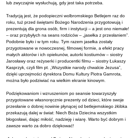
lub zwyczajnie wysłuchują, gdy jest taka potrzeba.
Tradycją jest, że podopieczni wolbromskiego Betlejem raz do
roku, tuż przed świętami Bożego Narodzenia przygotowują i
prezentują dla grona osób, firm i instytucji – a jest ono niemałe!
– oraz przybyłych na seans rodziców – „jasełka z przesłaniem”.
Podobnie było i w tym roku. Tym razem jasełka zostały
przygotowane w nowoczesnej, filmowej formie, a efekt pracy
małych aktorów i ich opiekunów, autorki kostiumów – siostry
Jarosławy oraz reżyserki i producentki filmu – siostry Łukaszy
Kasprzyk, czyli film pt. „Wszystkie narody chwalcie Jezusa”,
dzięki uprzejmości dyrektora Domu Kultury Piotra Gamrota,
można było podziwiać na wielkim ekranie kinowym.
Podziękowaniom i wzruszeniom po seansie towarzyszyły
przygotowane własnoręcznie prezenty od dzieci, które swoje
przesłanie o dobrej nowinie płynącej od betlejemskiego żłóbka
przekazują dalej w świat: Niech Boża Dziecina wszystkim
błogosławi, dając miłość, nadzieję i wiarę. Warto być dobrym i
zawsze warto za dobro dziękować!