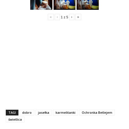
«
‹
›
»
1
z
5
TAGI
dobro
jasełka
karmelitanki
Ochronka Betlejem
świetlica