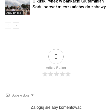
Olkuski rynek w bańkach! Glutaminian
Sodu porwał mieszkańców do zabawy
Aktualności
0
Article Rating
Subskrybuj
Zaloguj sie aby komentować