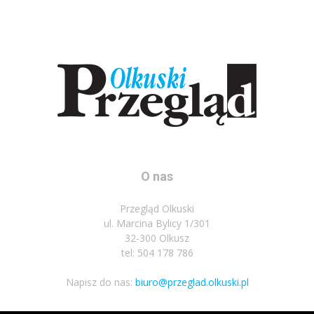
O nas
Przegląd Olkuski
ul. Marcina Bylicy 1/301
32-300 Olkusz
tel: 504 178 786
Napisz do nas:
biuro@przeglad.olkuski.pl