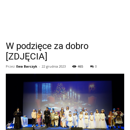
W podzięce za dobro
[ZDJĘCIA]
Przez
Ewa Barczyk
-
22 grudnia 2023
465
0