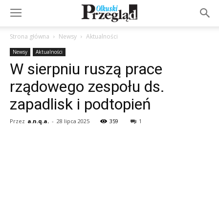
Strona główna
Newsy
Aktualności
Newsy
Aktualności
W sierpniu ruszą prace
rządowego zespołu ds.
zapadlisk i podtopień
Przez
a.n.q.a.
-
28 lipca 2025
359
1