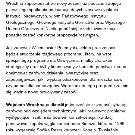
Wrochna zapowiedział, że nowy zespół już podczas swojego
pierwszego spotkania podsumuje dotychczasowe działania
instytucji badawczych, w tym Państwowego Instytutu
Geologicznego, Głównego Instytutu Górnictwa oraz Wyższego
Urzędu Górniczego. Niedługo później przedstawione mają
ponadto zostać konkretne propozycje rozwiązań.
Jak zapewnił Wiceminister Przemysłu, celem prac zespołu
będzie stworzenie rządowego programu, który, na wzór
specjalnego programu dla Oświęcimia, miałby charakter
strategiczny oraz byłby finansowany z budżetu państwa: ma on
obejmować zarówno działania inwestycyjne oraz
zapobiegawcze, jak i wypłatę odszkodowań dla mieszkańców
czy pomoc dla samorządów. Wdrażaniem tego programu zajmie
się właśnie nowo powoływany zespół.
Wojciech Wrochna
podkreślił jednocześnie złożoność sytuacji,
zarówno pod względem technicznym, jak i prawnym: problemy
występujące Trzebini są bowiem konsekwencją likwidacji
państwowej kopalni węgla kamiennego Siersza, którą od 1999
roku wygaszała Spółka Restrukturyzacji Kopalń. To właśnie