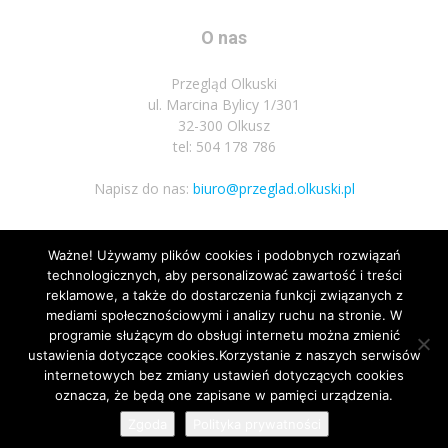
O nas
Przegląd Olkuski
ul. Marcina Bylicy 1/301
32-300 Olkusz
tel: 504 178 786
Napisz do nas:
biuro@przeglad.olkuski.pl
Ważne! Używamy plików cookies i podobnych rozwiązań
Podążaj za nami
technologicznych, aby personalizować zawartość i treści
reklamowe, a także do dostarczenia funkcji związanych z
mediami społecznościowymi i analizy ruchu na stronie. W
programie służącym do obsługi internetu można zmienić
ustawienia dotyczące cookies.Korzystanie z naszych serwisów
internetowych bez zmiany ustawień dotyczących cookies
1
oznacza, że będą one zapisane w pamięci urządzenia.
Nota prawna
Polityka prywatnosci
Kariera
Regulamin
Zgoda
Polityka prywatności
© Wszelkie prawa zastrzeżone 2020