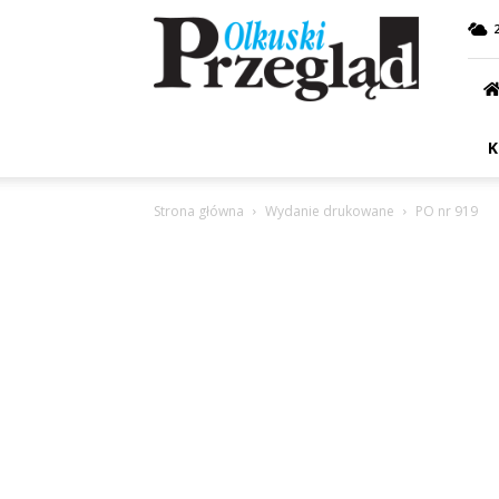
Przegląd
Olkuski
K
Strona główna
Wydanie drukowane
PO nr 919