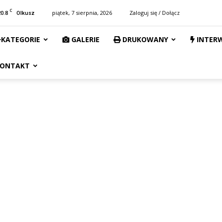
C
20.8
piątek, 7 sierpnia, 2026
Zaloguj się / Dołącz
Olkusz
KATEGORIE
GALERIE
DRUKOWANY
INTER
ONTAKT