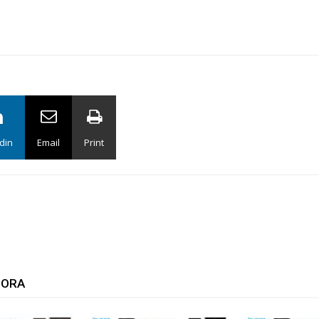
din
Email
Print
TORA