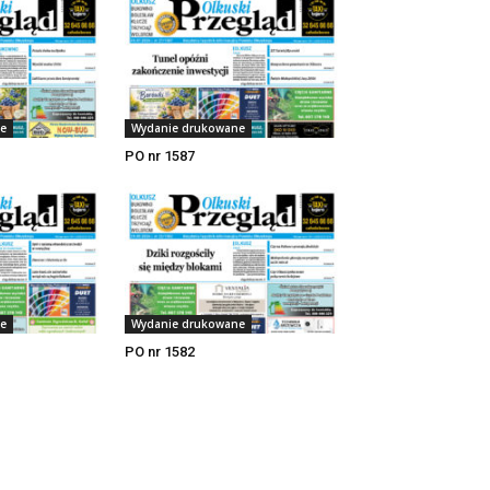
e
Wydanie drukowane
PO nr 1587
e
Wydanie drukowane
PO nr 1582