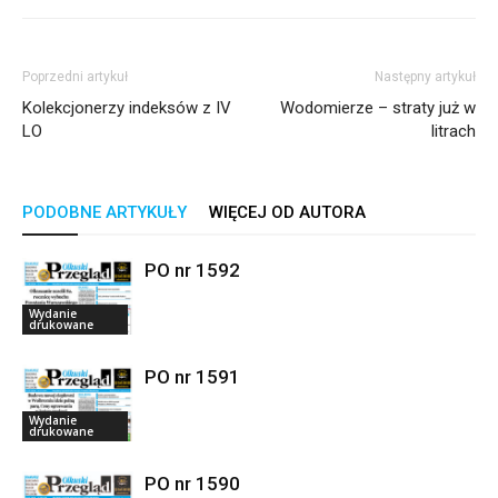
Poprzedni artykuł
Następny artykuł
Kolekcjonerzy indeksów z IV
Wodomierze – straty już w
LO
litrach
PODOBNE ARTYKUŁY
WIĘCEJ OD AUTORA
PO nr 1592
Wydanie
drukowane
PO nr 1591
Wydanie
drukowane
PO nr 1590