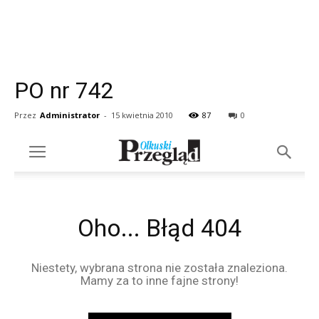
PO nr 742
Przez
Administrator
-
15 kwietnia 2010
87
0