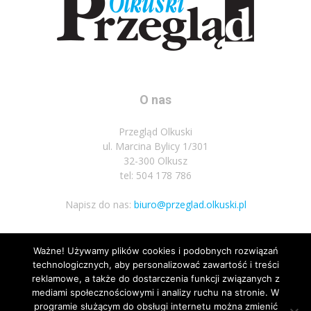
O nas
Przegląd Olkuski
ul. Marcina Bylicy 1/301
32-300 Olkusz
tel: 504 178 786
Napisz do nas:
biuro@przeglad.olkuski.pl
Ważne! Używamy plików cookies i podobnych rozwiązań
Podążaj za nami
technologicznych, aby personalizować zawartość i treści
reklamowe, a także do dostarczenia funkcji związanych z
mediami społecznościowymi i analizy ruchu na stronie. W
programie służącym do obsługi internetu można zmienić