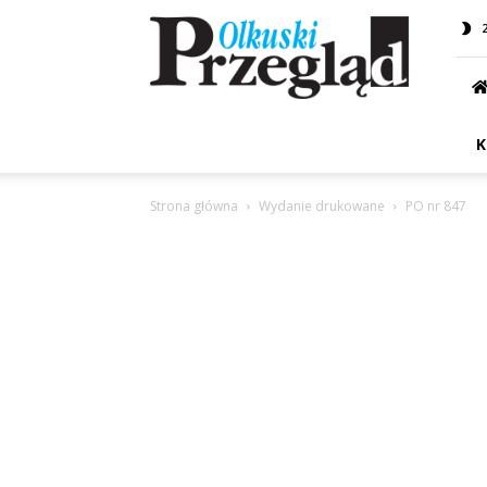
Przegląd
Olkuski
K
Strona główna
Wydanie drukowane
PO nr 847