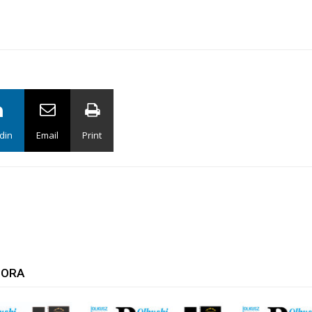
din
Email
Print
TORA