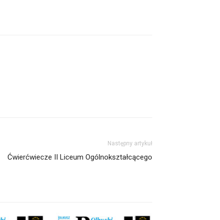
Następny artykuł
Ćwierćwiecze II Liceum Ogólnokształcącego