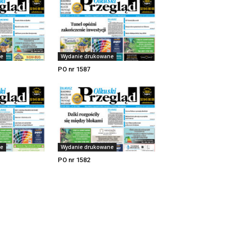
e
Wydanie drukowane
PO nr 1587
e
Wydanie drukowane
PO nr 1582