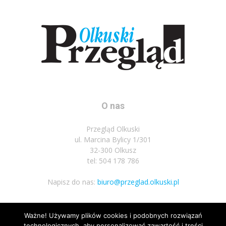
O nas
Przegląd Olkuski
ul. Marcina Bylicy 1/301
32-300 Olkusz
tel: 504 178 786
Napisz do nas:
biuro@przeglad.olkuski.pl
Ważne! Używamy plików cookies i podobnych rozwiązań
Podążaj za nami
technologicznych, aby personalizować zawartość i treści