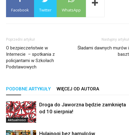
Facebook
Twitter
WhatsApp
Poprzedni artykuł
Następny artykuł
O bezpieczeństwie w
Śladami dawnych murów i
Internecie – spotkania z
baszt
policjantami w Szkołach
Podstawowych
PODOBNE ARTYKUŁY
WIĘCEJ OD AUTORA
Droga do Jaworzna będzie zamknięta
od 10 sierpnia!
Aktualności
Hulajnogi bez hamulców