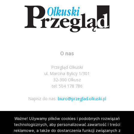
O nas
Przegląd Olkuski
ul. Marcina Bylicy 1/301
32-300 Olkusz
tel: 504 178 786
Napisz do nas:
biuro@przeglad.olkuski.pl
Ważne! Używamy plików cookies i podobnych rozwiązań
Podążaj za nami
technologicznych, aby personalizować zawartość i treści
reklamowe, a także do dostarczenia funkcji związanych z