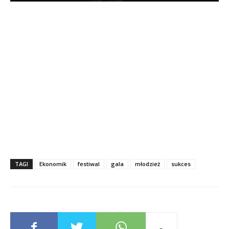
TAGI
Ekonomik
festiwal
gala
młodzież
sukces