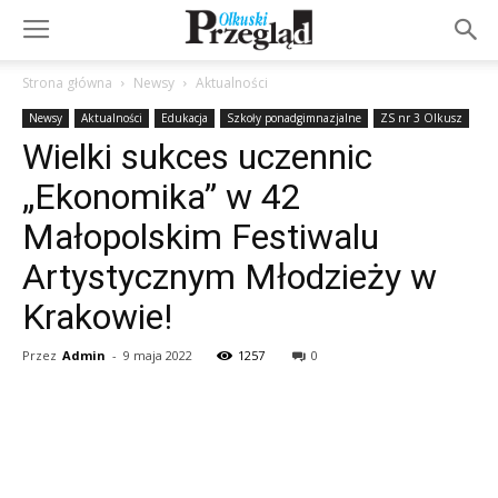
Strona główna
Newsy
Aktualności
Newsy
Aktualności
Edukacja
Szkoły ponadgimnazjalne
ZS nr 3 Olkusz
Wielki sukces uczennic
„Ekonomika” w 42
Małopolskim Festiwalu
Artystycznym Młodzieży w
Krakowie!
Przez
Admin
-
9 maja 2022
1257
0