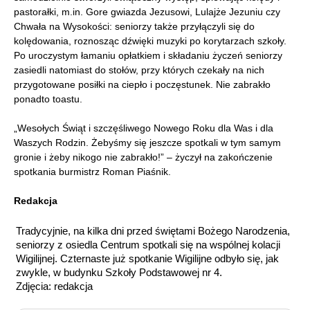
pastorałki, m.in. Gore gwiazda Jezusowi, Lulajże Jezuniu czy
Chwała na Wysokości: seniorzy także przyłączyli się do
kolędowania, roznosząc dźwięki muzyki po korytarzach szkoły.
Po uroczystym łamaniu opłatkiem i składaniu życzeń seniorzy
zasiedli natomiast do stołów, przy których czekały na nich
przygotowane posiłki na ciepło i poczęstunek. Nie zabrakło
ponadto toastu.
„Wesołych Świąt i szczęśliwego Nowego Roku dla Was i dla
Waszych Rodzin. Żebyśmy się jeszcze spotkali w tym samym
gronie i żeby nikogo nie zabrakło!” – życzył na zakończenie
spotkania burmistrz Roman Piaśnik.
Redakcja
Tradycyjnie, na kilka dni przed świętami Bożego Narodzenia,
seniorzy z osiedla Centrum spotkali się na wspólnej kolacji
Wigilijnej. Czternaste już spotkanie Wigilijne odbyło się, jak
zwykle, w budynku Szkoły Podstawowej nr 4.
Zdjęcia: redakcja