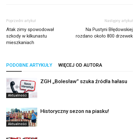
Poprzedni artykuł
Następny artykuł
Atak zimy spowodował
Na Pustyni Błędowskiej
szkody w kilkunastu
rozdano około 800 drzewek
mieszkaniach
PODOBNE ARTYKUŁY
WIĘCEJ OD AUTORA
ZGH „Bolesław” szuka źródła hałasu
Aktualności
Historyczny sezon na piasku!
Aktualności