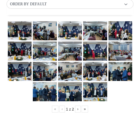
ORDER BY DEFAULT
«
‹
›
»
1
z
2