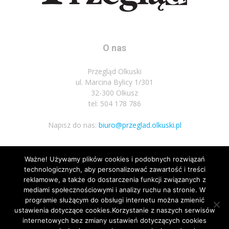
O nas
Przegląd Olkuski
ul. Marcina Bylicy 1/301
32-300 Olkusz
tel: 504 178 786
Napisz do nas:
biuro@przeglad.olkuski.pl
Ważne! Używamy plików cookies i podobnych rozwiązań
Podążaj za nami
technologicznych, aby personalizować zawartość i treści
reklamowe, a także do dostarczenia funkcji związanych z
mediami społecznościowymi i analizy ruchu na stronie. W
programie służącym do obsługi internetu można zmienić
ustawienia dotyczące cookies.Korzystanie z naszych serwisów
internetowych bez zmiany ustawień dotyczących cookies