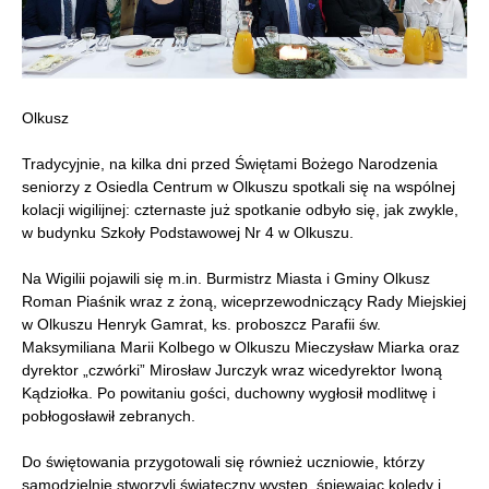
Olkusz
Tradycyjnie, na kilka dni przed Świętami Bożego Narodzenia
seniorzy z Osiedla Centrum w Olkuszu spotkali się na wspólnej
kolacji wigilijnej: czternaste już spotkanie odbyło się, jak zwykle,
w budynku Szkoły Podstawowej Nr 4 w Olkuszu.
Na Wigilii pojawili się m.in. Burmistrz Miasta i Gminy Olkusz
Roman Piaśnik wraz z żoną, wiceprzewodniczący Rady Miejskiej
w Olkuszu Henryk Gamrat, ks. proboszcz Parafii św.
Maksymiliana Marii Kolbego w Olkuszu Mieczysław Miarka oraz
dyrektor „czwórki” Mirosław Jurczyk wraz wicedyrektor Iwoną
Kądziołka. Po powitaniu gości, duchowny wygłosił modlitwę i
pobłogosławił zebranych.
Do świętowania przygotowali się również uczniowie, którzy
samodzielnie stworzyli świąteczny występ, śpiewając kolędy i