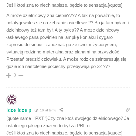
Jeśli ktoś zna to niech napisze, będzie to sensacja.[/quote]
A może dzielnicowy zna ciebie???? A tak na poważnie, to
pofatygowales sie na zebranie osiedlowe ?? Bo ja tam byłam i
dzielnicowy też tam był. A ty byłes?? A moze dzielnicowy
łaskawego pana powinien na lampkę koniaku i cygaro
zaprosić do siebie i zapoznać go ze swoim życiorysem,
sytuacją rodzinno-materialna oraz planami na przyszłość.
Przestań bredzić czlowieku. A może rodzice zainteresują się
gdzie ich nastoletnie pociechy przebywaja po 22 ???
0
Idze idze p
10 lat temu
[quote name=”PXT.”]Czy zna ktoś swojego dzielnicowego? Ja
ostatniego jakiego znałem to był za PRL-u
Jeśli ktoś zna to niech napisze, będzie to sensacja.[/quote]