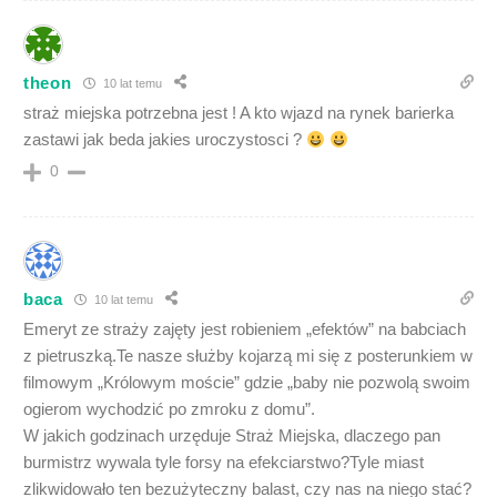
theon
10 lat temu
straż miejska potrzebna jest ! A kto wjazd na rynek barierka
zastawi jak beda jakies uroczystosci ?
0
baca
10 lat temu
Emeryt ze straży zajęty jest robieniem „efektów” na babciach
z pietruszką.Te nasze służby kojarzą mi się z posterunkiem w
filmowym „Królowym moście” gdzie „baby nie pozwolą swoim
ogierom wychodzić po zmroku z domu”.
W jakich godzinach urzęduje Straż Miejska, dlaczego pan
burmistrz wywala tyle forsy na efekciarstwo?Tyle miast
zlikwidowało ten bezużyteczny balast, czy nas na niego stać?