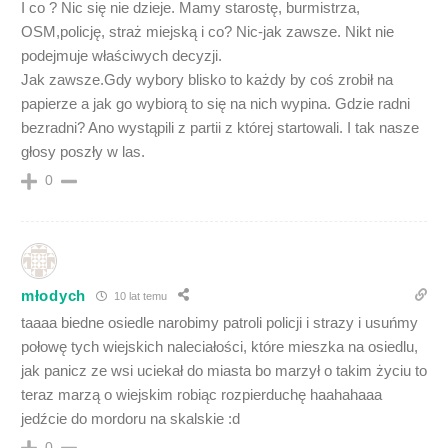
I co ? Nic się nie dzieje. Mamy starostę, burmistrza,
OSM,policję, straż miejską i co? Nic-jak zawsze. Nikt nie
podejmuje właściwych decyzji.
Jak zawsze.Gdy wybory blisko to każdy by coś zrobił na
papierze a jak go wybiorą to się na nich wypina. Gdzie radni
bezradni? Ano wystąpili z partii z której startowali. I tak nasze
głosy poszły w las.
0
młodych
10 lat temu
taaaa biedne osiedle narobimy patroli policji i strazy i usuńmy
połowę tych wiejskich naleciałości, które mieszka na osiedlu,
jak panicz ze wsi uciekał do miasta bo marzył o takim życiu to
teraz marzą o wiejskim robiąc rozpierduchę haahahaaa
jedźcie do mordoru na skalskie :d
0