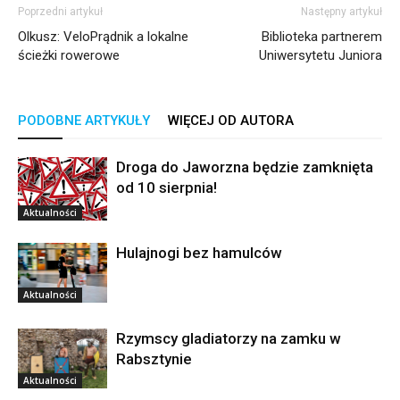
Poprzedni artykuł
Następny artykuł
Olkusz: VeloPrądnik a lokalne
Biblioteka partnerem
ścieżki rowerowe
Uniwersytetu Juniora
PODOBNE ARTYKUŁY
WIĘCEJ OD AUTORA
Droga do Jaworzna będzie zamknięta
od 10 sierpnia!
Aktualności
Hulajnogi bez hamulców
Aktualności
Rzymscy gladiatorzy na zamku w
Rabsztynie
Aktualności