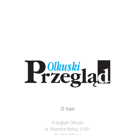
O nas
Przegląd Olkuski
ul. Marcina Bylicy 1/301