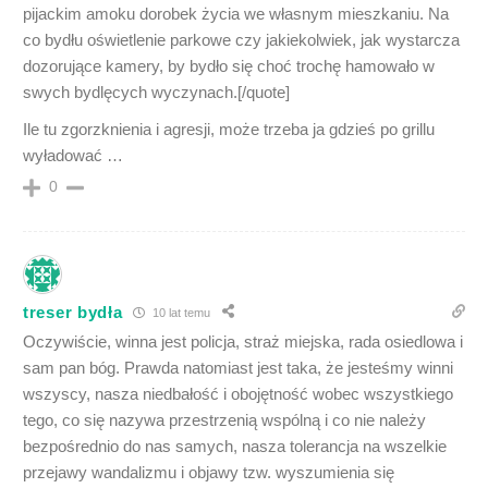
pijackim amoku dorobek życia we własnym mieszkaniu. Na
co bydłu oświetlenie parkowe czy jakiekolwiek, jak wystarcza
dozorujące kamery, by bydło się choć trochę hamowało w
swych bydlęcych wyczynach.[/quote]
Ile tu zgorzknienia i agresji, może trzeba ja gdzieś po grillu
wyładować …
0
treser bydła
10 lat temu
Oczywiście, winna jest policja, straż miejska, rada osiedlowa i
sam pan bóg. Prawda natomiast jest taka, że jesteśmy winni
wszyscy, nasza niedbałość i obojętność wobec wszystkiego
tego, co się nazywa przestrzenią wspólną i co nie należy
bezpośrednio do nas samych, nasza tolerancja na wszelkie
przejawy wandalizmu i objawy tzw. wyszumienia się