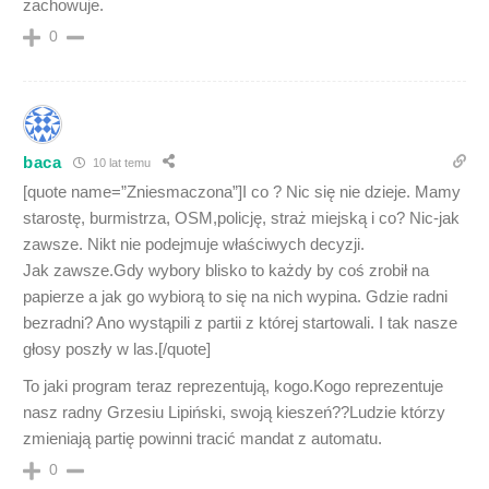
zachowuje.
0
baca
10 lat temu
[quote name=”Zniesmaczona”]I co ? Nic się nie dzieje. Mamy
starostę, burmistrza, OSM,policję, straż miejską i co? Nic-jak
zawsze. Nikt nie podejmuje właściwych decyzji.
Jak zawsze.Gdy wybory blisko to każdy by coś zrobił na
papierze a jak go wybiorą to się na nich wypina. Gdzie radni
bezradni? Ano wystąpili z partii z której startowali. I tak nasze
głosy poszły w las.[/quote]
To jaki program teraz reprezentują, kogo.Kogo reprezentuje
nasz radny Grzesiu Lipiński, swoją kieszeń??Ludzie którzy
zmieniają partię powinni tracić mandat z automatu.
0