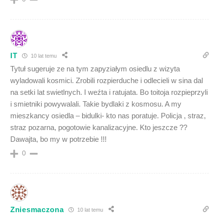
IT
10 lat temu
Tytuł sugeruje ze na tym zapyziałym osiedlu z wizyta
wyladowali kosmici. Zrobili rozpierduche i odlecieli w sina dal
na setki lat swietlnych. I weźta i ratujata. Bo toitoja rozpieprzyli
i smietniki powywalali. Takie bydlaki z kosmosu. A my
mieszkancy osiedla – bidulki- kto nas poratuje. Policja , straz,
straz pozarna, pogotowie kanalizacyjne. Kto jeszcze ??
Dawajta, bo my w potrzebie !!!
0
Zniesmaczona
10 lat temu