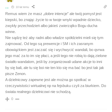
...
10 lat temu
Remus wiem że masz „dobre intencje” ale twój pomysł jest
kiepski, bo znając życie to w twoje wnyki wpadnie dziecko,
zwykły przechodzień albo jakieś zwierzątko Bogu ducha
winne.
Nie sądzę też aby radni albo władze spółdzielni mieli się tym
zajmować. Od tego są prewencje i SM i ich zasranym
obowiązkiem jest zaczaić się i wychwycić wandali, bo qvrwa
jego mać za to im się płaci, a jeśli tego nie robią to dają zielone
światło wandalom, jeśli by zorganizowali udane akcje to inni
by się bali, ale tu się boi nie ten kto się ma bać bo jest tak jak
pisze Zenon.
A dzielnicowy zapewne jest ale można go spotkać w
rzeczywistości wirtualnej np na fejsbuku czyli za biurkiem. Do
świata realnego dzielnicowi nie schodzą.
0