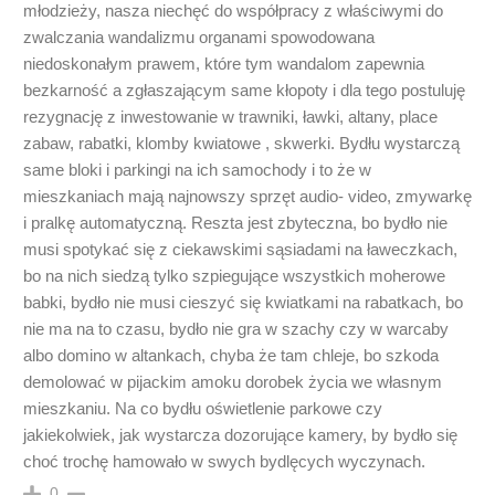
młodzieży, nasza niechęć do współpracy z właściwymi do
zwalczania wandalizmu organami spowodowana
niedoskonałym prawem, które tym wandalom zapewnia
bezkarność a zgłaszającym same kłopoty i dla tego postuluję
rezygnację z inwestowanie w trawniki, ławki, altany, place
zabaw, rabatki, klomby kwiatowe , skwerki. Bydłu wystarczą
same bloki i parkingi na ich samochody i to że w
mieszkaniach mają najnowszy sprzęt audio- video, zmywarkę
i pralkę automatyczną. Reszta jest zbyteczna, bo bydło nie
musi spotykać się z ciekawskimi sąsiadami na ławeczkach,
bo na nich siedzą tylko szpiegujące wszystkich moherowe
babki, bydło nie musi cieszyć się kwiatkami na rabatkach, bo
nie ma na to czasu, bydło nie gra w szachy czy w warcaby
albo domino w altankach, chyba że tam chleje, bo szkoda
demolować w pijackim amoku dorobek życia we własnym
mieszkaniu. Na co bydłu oświetlenie parkowe czy
jakiekolwiek, jak wystarcza dozorujące kamery, by bydło się
choć trochę hamowało w swych bydlęcych wyczynach.
0