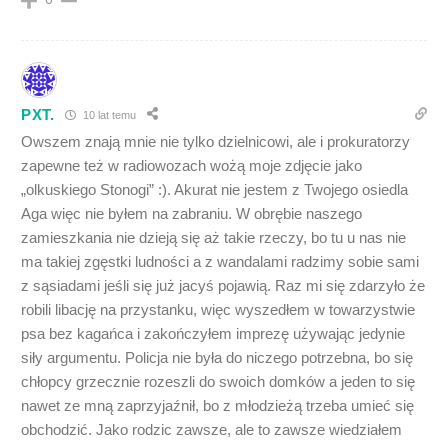
PXT.
10 lat temu
Owszem znają mnie nie tylko dzielnicowi, ale i prokuratorzy
zapewne też w radiowozach wożą moje zdjęcie jako
„olkuskiego Stonogi” :). Akurat nie jestem z Twojego osiedla
Aga więc nie byłem na zabraniu. W obrębie naszego
zamieszkania nie dzieją się aż takie rzeczy, bo tu u nas nie
ma takiej zgęstki ludności a z wandalami radzimy sobie sami
z sąsiadami jeśli się już jacyś pojawią. Raz mi się zdarzyło że
robili libację na przystanku, więc wyszedłem w towarzystwie
psa bez kagańca i zakończyłem imprezę używając jedynie
siły argumentu. Policja nie była do niczego potrzebna, bo się
chłopcy grzecznie rozeszli do swoich domków a jeden to się
nawet ze mną zaprzyjaźnił, bo z młodzieżą trzeba umieć się
obchodzić. Jako rodzic zawsze, ale to zawsze wiedziałem