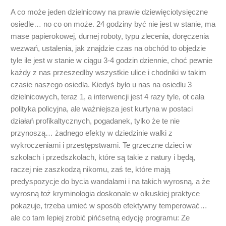
A co może jeden dzielnicowy na prawie dziewięciotysięczne
osiedle… no co on może. 24 godziny być nie jest w stanie, ma
mase papierokowej, durnej roboty, typu zlecenia, doręczenia
wezwań, ustalenia, jak znajdzie czas na obchód to objedzie
tyle ile jest w stanie w ciągu 3-4 godzin dziennie, choć pewnie
każdy z nas przeszedłby wszystkie ulice i chodniki w takim
czasie naszego osiedla. Kiedyś było u nas na osiedlu 3
dzielnicowych, teraz 1, a interwencji jest 4 razy tyle, ot cała
polityka policyjna, ale ważniejsza jest kurtyna w postaci
działań profikaltycznych, pogadanek, tylko że te nie
przynoszą… żadnego efekty w dziedzinie walki z
wykroczeniami i przestępstwami. Te grzeczne dzieci w
szkołach i przedszkolach, które są takie z natury i będą,
raczej nie zaszkodzą nikomu, zaś te, które mają
predyspozycje do bycia wandalami i na takich wyrosną, a że
wyrosną toż kryminologia doskonale w olkuskiej praktyce
pokazuje, trzeba umieć w sposób efektywny temperować…
ale co tam lepiej zrobić pińćsetną edycję programu: Ze