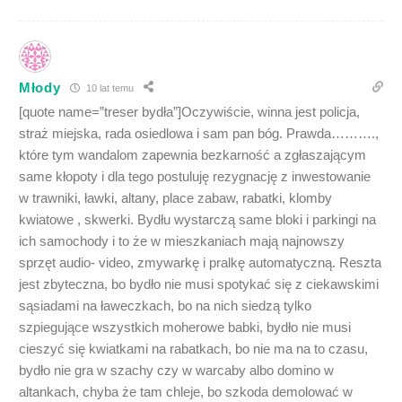
Młody
10 lat temu
[quote name=”treser bydła”]Oczywiście, winna jest policja,
straż miejska, rada osiedlowa i sam pan bóg. Prawda……….,
które tym wandalom zapewnia bezkarność a zgłaszającym
same kłopoty i dla tego postuluję rezygnację z inwestowanie
w trawniki, ławki, altany, place zabaw, rabatki, klomby
kwiatowe , skwerki. Bydłu wystarczą same bloki i parkingi na
ich samochody i to że w mieszkaniach mają najnowszy
sprzęt audio- video, zmywarkę i pralkę automatyczną. Reszta
jest zbyteczna, bo bydło nie musi spotykać się z ciekawskimi
sąsiadami na ławeczkach, bo na nich siedzą tylko
szpiegujące wszystkich moherowe babki, bydło nie musi
cieszyć się kwiatkami na rabatkach, bo nie ma na to czasu,
bydło nie gra w szachy czy w warcaby albo domino w
altankach, chyba że tam chleje, bo szkoda demolować w