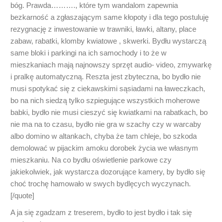
bóg. Prawda………., które tym wandalom zapewnia
bezkarność a zgłaszającym same kłopoty i dla tego postuluję
rezygnację z inwestowanie w trawniki, ławki, altany, place
zabaw, rabatki, klomby kwiatowe , skwerki. Bydłu wystarczą
same bloki i parkingi na ich samochody i to że w
mieszkaniach mają najnowszy sprzęt audio- video, zmywarkę
i pralkę automatyczną. Reszta jest zbyteczna, bo bydło nie
musi spotykać się z ciekawskimi sąsiadami na ławeczkach,
bo na nich siedzą tylko szpiegujące wszystkich moherowe
babki, bydło nie musi cieszyć się kwiatkami na rabatkach, bo
nie ma na to czasu, bydło nie gra w szachy czy w warcaby
albo domino w altankach, chyba że tam chleje, bo szkoda
demolować w pijackim amoku dorobek życia we własnym
mieszkaniu. Na co bydłu oświetlenie parkowe czy
jakiekolwiek, jak wystarcza dozorujące kamery, by bydło się
choć trochę hamowało w swych bydlęcych wyczynach.
[/quote]
A ja się zgadzam z treserem, bydło to jest bydło i tak się