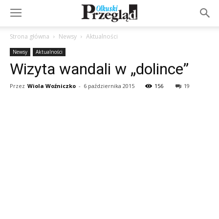
Strona główna
Newsy
Aktualności
Newsy
Aktualności
Wizyta wandali w „dolince”
Przez
Wiola Woźniczko
-
6 października 2015
156
19