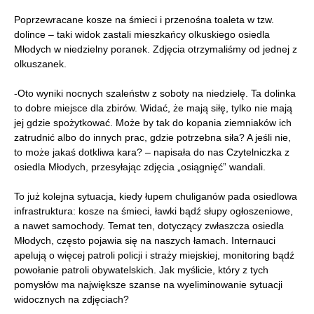
Poprzewracane kosze na śmieci i przenośna toaleta w tzw.
dolince – taki widok zastali mieszkańcy olkuskiego osiedla
Młodych w niedzielny poranek. Zdjęcia otrzymaliśmy od jednej z
olkuszanek.
-Oto wyniki nocnych szaleństw z soboty na niedzielę. Ta dolinka
to dobre miejsce dla zbirów. Widać, że mają siłę, tylko nie mają
jej gdzie spożytkować. Może by tak do kopania ziemniaków ich
zatrudnić albo do innych prac, gdzie potrzebna siła? A jeśli nie,
to może jakaś dotkliwa kara? – napisała do nas Czytelniczka z
osiedla Młodych, przesyłając zdjęcia „osiągnięć” wandali.
To już kolejna sytuacja, kiedy łupem chuliganów pada osiedlowa
infrastruktura: kosze na śmieci, ławki bądź słupy ogłoszeniowe,
a nawet samochody. Temat ten, dotyczący zwłaszcza osiedla
Młodych, często pojawia się na naszych łamach. Internauci
apelują o więcej patroli policji i straży miejskiej, monitoring bądź
powołanie patroli obywatelskich. Jak myślicie, który z tych
pomysłów ma największe szanse na wyeliminowanie sytuacji
widocznych na zdjęciach?