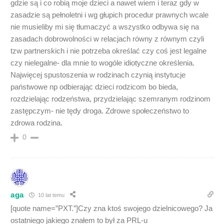
gdzie są i co robią moje dzieci a nawet wiem i teraz gdy w
zasadzie są pełnoletni i wg głupich procedur prawnych wcale
nie musieliby mi się tłumaczyć a wszystko odbywa się na
zasadach dobrowolności w relacjach równy z równym czyli
tzw partnerskich i nie potrzeba określać czy coś jest legalne
czy nielegalne- dla mnie to wogóle idiotyczne określenia.
Najwięcej spustoszenia w rodzinach czynią instytucje
państwowe np odbierając dzieci rodzicom bo bieda,
rozdzielając rodzeństwa, przydzielając szemranym rodzinom
zastępczym- nie tędy droga. Zdrowe społeczeństwo to
zdrowa rodzina.
0
aga
10 lat temu
[quote name=”PXT.”]Czy zna ktoś swojego dzielnicowego? Ja
ostatniego jakiego znałem to był za PRL-u