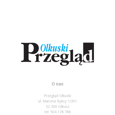
O nas
Przegląd Olkuski
ul. Marcina Bylicy 1/301
32-300 Olkusz
tel: 504 178 786