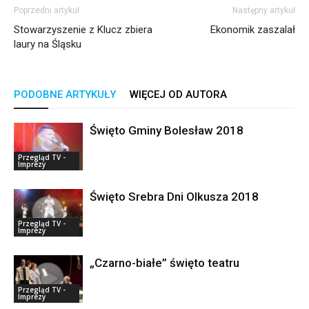
Poprzedni artykuł
Następny artykuł
Stowarzyszenie z Klucz zbiera
Ekonomik zaszalał
laury na Śląsku
PODOBNE ARTYKUŁY
WIĘCEJ OD AUTORA
Święto Gminy Bolesław 2018
Przegląd TV -
Imprezy
Święto Srebra Dni Olkusza 2018
Przegląd TV -
Imprezy
„Czarno-białe” święto teatru
Przegląd TV -
Imprezy