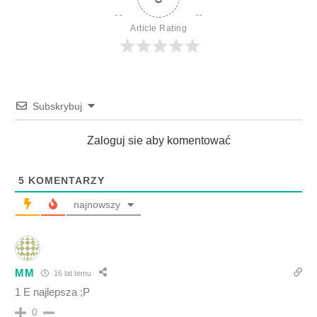
Article Rating
Subskrybuj
Zaloguj sie aby komentować
5
KOMENTARZY
najnowszy
MM
16 lat temu
1 E najlepsza ;P
0