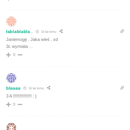
łablablabla .
16 lat temu
Janiemogę . Jaka wieś . xd
3c wymiata . .
0
blaaaa
16 lat temu
3 A !!!!!!!!!!!!!!!! : }
0