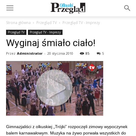
Strona główna
Przegląd TV
Przegląd TV - Imprezy
Przegląd TV
Przegląd TV - Imprezy
Wyginaj śmiało ciało!
Przez
Administrator
-
20 stycznia 2010
85
5
Gimnazjaliści z olkuskiej „Trójki” rozpoczęli zimowy wypoczynek
balem karnawałowym. Muzyka na żywo porwała wszystkich do