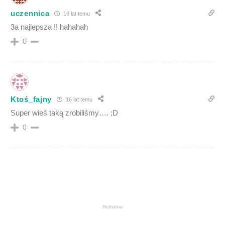
uczennica
16 lat temu
3a najlepsza !! hahahah
0
Ktoś_fajny
16 lat temu
Super wieś taką zrobiliśmy…. ;D
0
Reklama