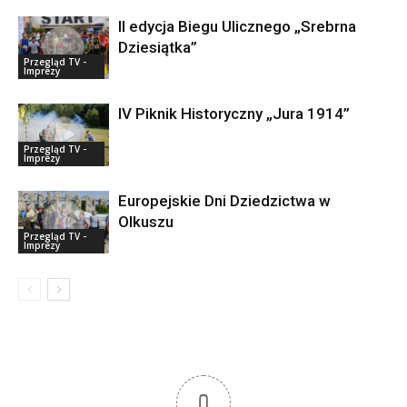
II edycja Biegu Ulicznego „Srebrna
Dziesiątka”
Przegląd TV -
Imprezy
IV Piknik Historyczny „Jura 1914”
Przegląd TV -
Imprezy
Europejskie Dni Dziedzictwa w
Olkuszu
Przegląd TV -
Imprezy
0