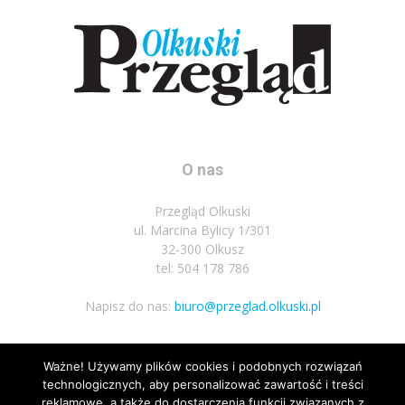
O nas
Przegląd Olkuski
ul. Marcina Bylicy 1/301
32-300 Olkusz
tel: 504 178 786
Napisz do nas:
biuro@przeglad.olkuski.pl
Ważne! Używamy plików cookies i podobnych rozwiązań
Podążaj za nami
technologicznych, aby personalizować zawartość i treści
reklamowe, a także do dostarczenia funkcji związanych z