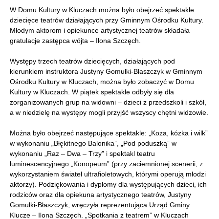
W Domu Kultury w Kluczach można było obejrzeć spektakle
dziecięce teatrów działających przy Gminnym Ośrodku Kultury.
Młodym aktorom i opiekunce artystycznej teatrów składała
gratulacje zastępca wójta – Ilona Szczęch.
Występy trzech teatrów dziecięcych, działających pod
kierunkiem instruktora Justyny Gomułki-Błaszczyk w Gminnym
Ośrodku Kultury w Kluczach, można było zobaczyć w Domu
Kultury w Kluczach. W piątek spektakle odbyły się dla
zorganizowanych grup na widowni – dzieci z przedszkoli i szkół,
a w niedzielę na występy mogli przyjść wszyscy chętni widzowie.
Można było obejrzeć następujące spektakle: „Koza, kózka i wilk”
w wykonaniu „Błękitnego Balonika”, „Pod poduszką” w
wykonaniu „Raz – Dwa – Trzy” i spektakl teatru
luminescencyjnego „Konopeum” (przy zaciemnionej scenerii, z
wykorzystaniem świateł ultrafioletowych, którymi operują młodzi
aktorzy). Podziękowania i dyplomy dla występujących dzieci, ich
rodziców oraz dla opiekuna artystycznego teatrów, Justyny
Gomułki-Błaszczyk, wręczyła reprezentująca Urząd Gminy
Klucze – Ilona Szczęch. „Spotkania z teatrem” w Kluczach