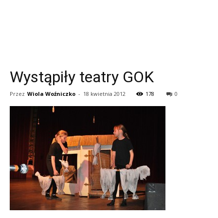
Wystąpiły teatry GOK
Przez
Wiola Woźniczko
-
18 kwietnia 2012
178
0