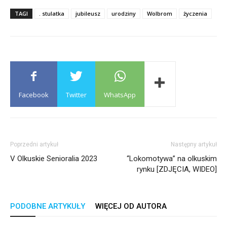
TAGI
. stulatka
jubileusz
urodziny
Wolbrom
życzenia
Facebook
Twitter
WhatsApp
Poprzedni artykuł
Następny artykuł
V Olkuskie Senioralia 2023
“Lokomotywa” na olkuskim
rynku [ZDJĘCIA, WIDEO]
PODOBNE ARTYKUŁY
WIĘCEJ OD AUTORA