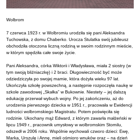
Wolbrom
7 czerwca 1923 r. w Wolbromiu urodziła się pani Aleksandra
Tuchowska, z domu Chaberko. Urocza Stulatka swój jubileusz
obchodziła otoczona liczną rodziną w swoim rodzinnym mieście,
w którym spędziła całe swoje życie.
Pani Aleksandra, córka Wiktorii i Władysława, miała 2 siostry (w
tym swoją bliźniaczkę) i 2 braci. Długowieczność być może
odziedziczyła po swojej mamie, która dożyła wieku 97 lat.
Ukończyła szkołę powszechną, a następnie rozpoczęła naukę w
szkole zawodowej „Skałka” w Bukownie. Niestety – jej dalszą
edukację przerwał wybuch wojny. Po jej zakończeniu, aż do
urodzenia pierwszego dziecka w 1951 r., pracowała w Ewidencji
ludności wolbromskiego Magistratu. Potem poświęciła się
rodzinie. Ukochany mąż Edward, z którym zawarła małżeński w
lipcu 1949 r., pracownik umysłowy w wolbromskim Stomilu,
odszedł w 2006 roku. Wspólnie wychowali czworo dzieci: Ewę,
Marka, Urszulę i Annę, mieli ośmioro wnuków oraz – na dzień