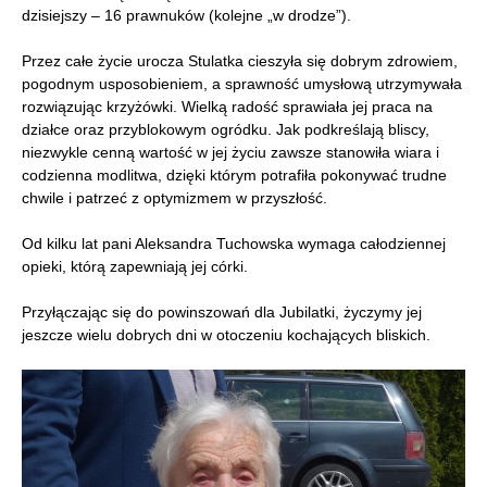
dzisiejszy – 16 prawnuków (kolejne „w drodze”).
Przez całe życie urocza Stulatka cieszyła się dobrym zdrowiem,
pogodnym usposobieniem, a sprawność umysłową utrzymywała
rozwiązując krzyżówki. Wielką radość sprawiała jej praca na
działce oraz przyblokowym ogródku. Jak podkreślają bliscy,
niezwykle cenną wartość w jej życiu zawsze stanowiła wiara i
codzienna modlitwa, dzięki którym potrafiła pokonywać trudne
chwile i patrzeć z optymizmem w przyszłość.
Od kilku lat pani Aleksandra Tuchowska wymaga całodziennej
opieki, którą zapewniają jej córki.
Przyłączając się do powinszowań dla Jubilatki, życzymy jej
jeszcze wielu dobrych dni w otoczeniu kochających bliskich.