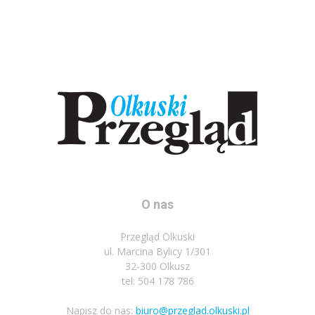
O nas
Przegląd Olkuski
ul. Marcina Bylicy 1/301
32-300 Olkusz
tel: 504 178 786
Napisz do nas:
biuro@przeglad.olkuski.pl