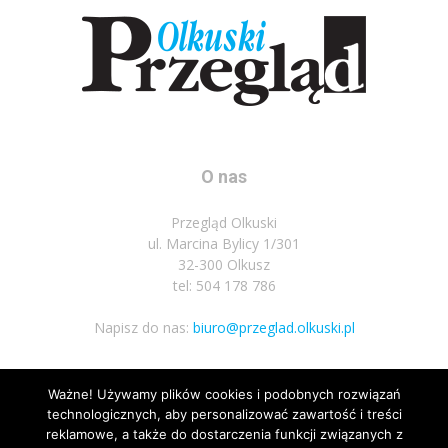
O nas
Przegląd Olkuski
ul. Marcina Bylicy 1/301
32-300 Olkusz
tel: 504 178 786
Napisz do nas:
biuro@przeglad.olkuski.pl
Ważne! Używamy plików cookies i podobnych rozwiązań
Podążaj za nami
technologicznych, aby personalizować zawartość i treści
reklamowe, a także do dostarczenia funkcji związanych z