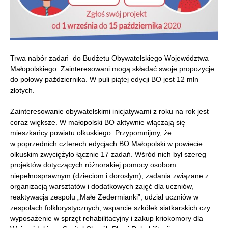
Trwa nabór zadań do Budżetu Obywatelskiego Województwa
Małopolskiego. Zainteresowani mogą składać swoje propozycje
do połowy października. W puli piątej edycji BO jest 12 mln
złotych.
Zainteresowanie obywatelskimi inicjatywami z roku na rok jest
coraz większe. W małopolski BO aktywnie włączają się
mieszkańcy powiatu olkuskiego. Przypomnijmy, że
w poprzednich czterech edycjach BO Małopolski w powiecie
olkuskim zwyciężyło łącznie 17 zadań. Wśród nich był szereg
projektów dotyczących różnorakiej pomocy osobom
niepełnosprawnym (dzieciom i dorosłym), zadania związane z
organizacją warsztatów i dodatkowych zajęć dla uczniów,
reaktywacja zespołu „Małe Zedermianki”, udział uczniów w
zespołach folklorystycznych, wsparcie szkółek siatkarskich czy
wyposażenie w sprzęt rehabilitacyjny i zakup kriokomory dla