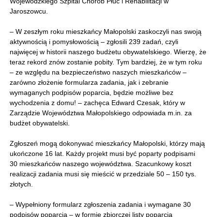
Wojewódzkiego Szpital Chorób Płuc i Rehabilitacji w
Jaroszowcu.
– W zeszłym roku mieszkańcy Małopolski zaskoczyli nas swoją
aktywnością i pomysłowością – zgłosili 239 zadań, czyli
najwięcej w historii naszego budżetu obywatelskiego. Wierzę, że
teraz rekord znów zostanie pobity. Tym bardziej, że w tym roku
– ze względu na bezpieczeństwo naszych mieszkańców –
zarówno złożenie formularza zadania, jak i zebranie
wymaganych podpisów poparcia, będzie możliwe bez
wychodzenia z domu! – zachęca Edward Czesak, który w
Zarządzie Województwa Małopolskiego odpowiada m.in. za
budżet obywatelski.
Zgłoszeń mogą dokonywać mieszkańcy Małopolski, którzy mają
ukończone 16 lat. Każdy projekt musi być poparty podpisami
30 mieszkańców naszego województwa. Szacunkowy koszt
realizacji zadania musi się mieścić w przedziale 50 – 150 tys.
złotych.
– Wypełniony formularz zgłoszenia zadania i wymagane 30
podpisów poparcia – w formie zbiorczej listy poparcia