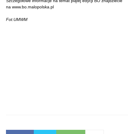
Szczegółowe informacje na temat piątej edycji BO znajdziecie
na www.bo.malopolska.pl
Fot.UMWM