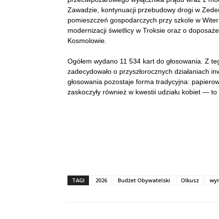
Zawadzie, kontynuacji przebudowy drogi w Zederm
pomieszczeń gospodarczych przy szkole w Witer
modernizacji świetlicy w Troksie oraz o doposa
Kosmolowie.
Ogółem wydano 11 534 kart do głosowania. Z te
zadecydowało o przyszłorocznych działaniach in
głosowania pozostaje forma tradycyjna: papierow
zaskoczyły również w kwestii udziału kobiet — t
TAGI
2026
Budżet Obywatelski
Olkusz
wyn