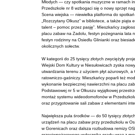
Młodych — czy spotkania muzyczne w ramach inicj
Przedszkole nr 8 wzbogaci się o nowy sprzęt nagło
Scena wiejska — niewielka platforma do spotkań 
„Rozczytany Olkusz” w bibliotece, a także piąt
talent – pomoc przez pasję”. Mieszkańcy zagłoso
placu zabaw na Zadolu, festyn pożegnania lata n
festyn rodzinny na Osiedlu Glinianki oraz biesiad
okolicznych sołectw.
W kategorii do 25 tysięcy złotych zwyciężyły pro
Wiejski Dom Kultury w Niesułowicach zyska nowy
utwardzania terenu z użyciem płyt ażurowych, 
ratowniczo-gaśniczy. Mieszkańcy poparli też mod
wykonanie bezpiecznej nawierzchni na placu zab
Podstawowej nr 5 w Olkuszu wyjątkowej przestrz
montaż systemu wideodomofonów w Przedszkolu n
oraz przygotowanie sali zabaw z elementami inte
Największa pula środków — do 50 tysięcy złotych
urządzeń na placu zabaw przy przedszkolu w Osi
w Gorenicach oraz dalsza rozbudowa remizy OS
przeciwpożarowego wyłącznika prądu wraz z mode