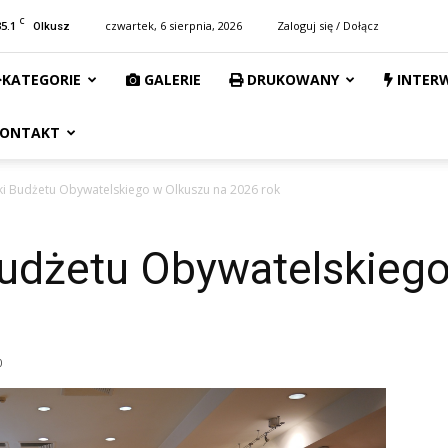
C
35.1
czwartek, 6 sierpnia, 2026
Zaloguj się / Dołącz
Olkusz
KATEGORIE
GALERIE
DRUKOWANY
INTER
ONTAKT
i Budżetu Obywatelskiego w Olkuszu na 2026 rok
udżetu Obywatelskiego
0