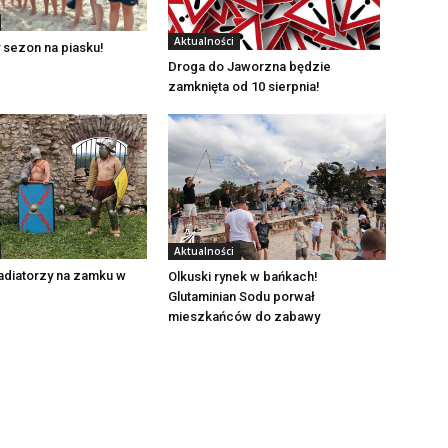
Aktualności
 sezon na piasku!
Droga do Jaworzna będzie
zamknięta od 10 sierpnia!
Aktualności
adiatorzy na zamku w
Olkuski rynek w bańkach!
Glutaminian Sodu porwał
mieszkańców do zabawy