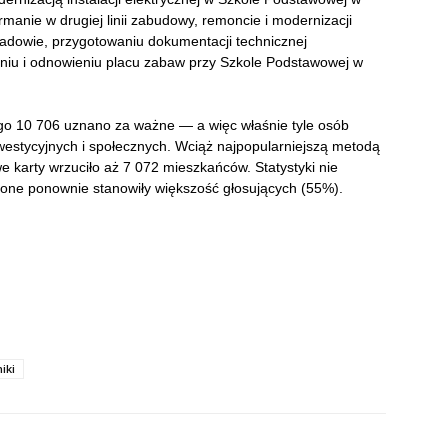
anie w drugiej linii zabudowy, remoncie i modernizacji
adowie, przygotowaniu dokumentacji technicznej
żeniu i odnowieniu placu zabaw przy Szkole Podstawowej w
go 10 706 uznano za ważne — a więc właśnie tyle osób
westycyjnych i społecznych. Wciąż najpopularniejszą metodą
e karty wrzuciło aż 7 072 mieszkańców. Statystyki nie
o one ponownie stanowiły większość głosujących (55%).
iki