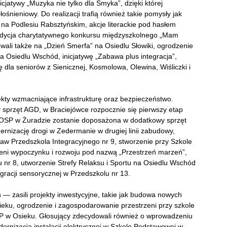
atywy „Muzyka nie tylko dla Smyka”, dzięki której
śnieniowy. Do realizacji trafią również takie pomysły jak
na Podlesiu Rabsztyńskim, akcje literackie pod hasłem
a edycja charytatywnego konkursu międzyszkolnego „Mam
wali także na „Dzień Smerfa” na Osiedlu Słowiki, ogrodzenie
a Osiedlu Wschód, inicjatywę „Zabawa plus integracja”,
ę dla seniorów z Sienicznej, Kosmolowa, Olewina, Wiśliczki i
jekty wzmacniające infrastrukturę oraz bezpieczeństwo.
 sprzęt AGD, w Braciejówce rozpocznie się pierwszy etap
a OSP w Żuradzie zostanie doposażona w dodatkowy sprzęt
ernizację drogi w Zedermanie w drugiej linii zabudowy,
aw Przedszkola Integracyjnego nr 9, stworzenie przy Szkole
eni wypoczynku i rozwoju pod nazwą „Przestrzeń marzeń”,
r 8, utworzenie Strefy Relaksu i Sportu na Osiedlu Wschód
gracji sensorycznej w Przedszkolu nr 13.
 — zasili projekty inwestycyjne, takie jak budowa nowych
eku, ogrodzenie i zagospodarowanie przestrzeni przy szkole
P w Osieku. Głosujący zdecydowali również o wprowadzeniu
rnizacją instalacji elektrycznej w Szkole Podstawowej w