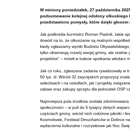
W miniony poniedziałek, 27 października 202
podsumowanie kolejnej odsłony olkuskiego 
przedstawiono pomysły, które dzięki głosom 
Jak podkreśla burmistrz Roman Piaśnik, takie spo
dowód na to, że olkuszanie są realnymi współtwó
kiedy ogłaszamy wyniki Budżetu Obywatelskiego,
tylko obserwują rozwój swojej gminy, ale realni
projektów” – mówił w trakcie spotkania włodarz m
Jak co roku, zgłaszane zadania rywalizowały w tr
50 tys. zł. Wśród 32 zwycięskich propozycji znal
sołectwach i na osiedlach, jak i projekty związ
zabaw oraz zakupy sprzętu dla jednostek OSP czy
Najmniejsza pula środków została zdominowana p
społeczności – w puli do 5 tysięcy złotych wspar
częściach gminy, wśród nich rodzinne pikniki i fe
Kosmolowie, Festiwal Dmuchańców w Dolince na 
wydarzenia kulturalne i rozrywkowe jak Noc Świ