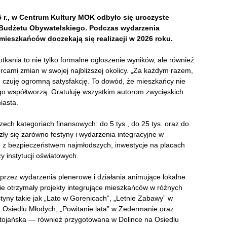
5 r., w Centrum Kultury MOK
odbyło się uroczyste
Budżetu Obywatelskiego. Podczas wydarzenia
mieszkańców doczekają się realizacji w 2026 roku.
tkania to nie tylko formalne ogłoszenie wyników, ale również
rcami zmian w swojej najbliższej okolicy. „Za każdym razem,
 czuję ogromną satysfakcję. To dowód, że mieszkańcy nie
e go współtworzą. Gratuluję wszystkim autorom zwycięskich
iasta.
zech kategoriach finansowych: do 5 tys., do 25 tys. oraz do
azły się zarówno festyny i wydarzenia integracyjne w
ane z bezpieczeństwem najmłodszych, inwestycje na placach
 instytucji oświatowych.
rzez wydarzenia plenerowe i działania animujące lokalne
cie otrzymały projekty integrujące mieszkańców w różnych
styny takie jak „Lato w Gorenicach”, „Letnie Zabawy” w
Osiedlu Młodych, „Powitanie lata” w Zedermanie oraz
ętojańska — również przygotowana w Dolince na Osiedlu