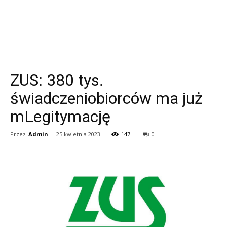
ZUS: 380 tys.
świadczeniobiorców ma już
mLegitymację
Przez
Admin
-
25 kwietnia 2023
147
0