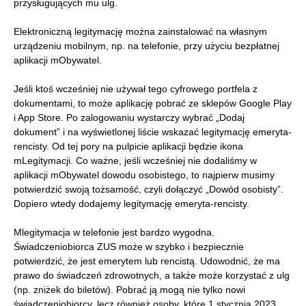
przysługujących mu ulg.
Elektroniczną legitymację można zainstalować na własnym
urządzeniu mobilnym, np. na telefonie, przy użyciu bezpłatnej
aplikacji mObywatel.
Jeśli ktoś wcześniej nie używał tego cyfrowego portfela z
dokumentami, to może aplikację pobrać ze sklepów Google Play
i App Store. Po zalogowaniu wystarczy wybrać „Dodaj
dokument” i na wyświetlonej liście wskazać legitymację emeryta-
rencisty. Od tej pory na pulpicie aplikacji będzie ikona
mLegitymacji. Co ważne, jeśli wcześniej nie dodaliśmy w
aplikacji mObywatel dowodu osobistego, to najpierw musimy
potwierdzić swoją tożsamość, czyli dołączyć „Dowód osobisty”.
Dopiero wtedy dodajemy legitymację emeryta-rencisty.
Mlegitymacja w telefonie jest bardzo wygodna.
Świadczeniobiorca ZUS może w szybko i bezpiecznie
potwierdzić, że jest emerytem lub rencistą. Udowodnić, że ma
prawo do świadczeń zdrowotnych, a także może korzystać z ulg
(np. zniżek do biletów). Pobrać ją mogą nie tylko nowi
świadczeniobiorcy, lecz również osoby, które 1 stycznia 2023