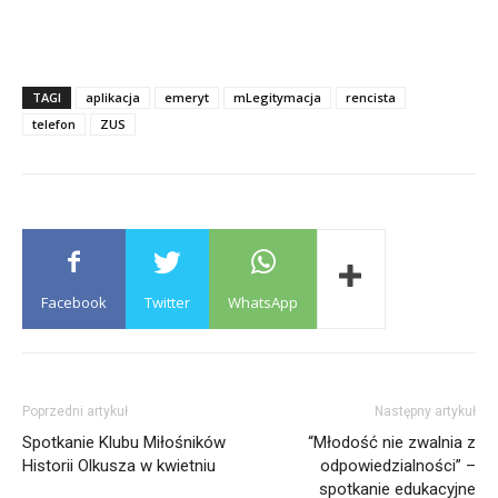
TAGI
aplikacja
emeryt
mLegitymacja
rencista
telefon
ZUS
Facebook
Twitter
WhatsApp
Poprzedni artykuł
Następny artykuł
Spotkanie Klubu Miłośników
“Młodość nie zwalnia z
Historii Olkusza w kwietniu
odpowiedzialności” –
spotkanie edukacyjne