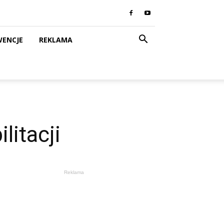
WENCJE
REKLAMA
litacji
Reklama