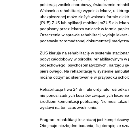
pobierają zasiłek chorobowy, świadczenie rehabil
Wniosek o rehabilitację wypełnia lekarz, u które
ubezpieczonej może złożyć wniosek formie elekt
(PUE) ZUS lub aplikacji mobilnej mZUS dla lekar
podpisany przez lekarza wniosek w formie papie
Orzeczenie w sprawie rehabilitacji wydaje lekar
podstawie zgromadzonej dokumentacji medyczne
ZUS kieruje na rehabilitację w systemie stacjon
pobyt całodobowy w ośrodku rehabilitacyjnym w 
oddechowego, psychosomatycznych, narządu gło
piersiowego. Na rehabilitację w systemie ambula
można otrzymać skierowanie w przypadku schorz
Rehabilitacja trwa 24 dni, ale ordynator ośrodka
nie ponosi żadnych kosztów związanych leczen
środkiem komunikacji publicznej. Nie musi takż
wystawi na ten czas zwolnienie.
Program rehabilitacji leczniczej jest kompleksowy
Obejmuje niezbędne badania, fizjoterapię ze sz