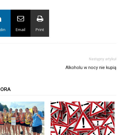
din
Email
Print
Następny artykuł
Alkoholu w nocy nie kupią
TORA