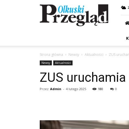
Przegląd
Olkuski
K
Strona główna
Newsy
Aktualności
ZUS urucham
Newsy
Aktualności
ZUS uruchamia d
Przez
Admin
-
4 lutego 2025
180
0