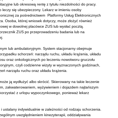
itacyjne lub okresową rentę z tytułu niezdolności do pracy.
go leczy się ubezpieczony. Lekarz w imieniu osoby
ronicznej za pośrednictwem Platformy Usług Elektronicznych
za. Osoba, której wniosek dotyczy, może złożyć również
rowej w dowolnej placówce ZUS lub wysłać pocztą.
z orzecznik ZUS po przeprowadzeniu badania lub na
j.
arnym lub ambulatoryjnym. System stacjonarny obejmuje
przypadku schorzeń: narządu ruchu, układu krążenia, układu
su oraz onkologicznych po leczeniu nowotworu gruczołu
toryjnym, czyli codzienne wizyty w wyznaczonych godzinach,
eń narządu ruchu oraz układu krążenia.
 może ją wydłużyć albo skrócić. Skierowany na takie leczenie
iem, zakwaterowaniem, wyżywieniem i dojazdem najtańszym
e korzystać z urlopu wypoczynkowego, ponieważ lekarz
 i ustalany indywidualnie w zależności od rodzaju schorzenia.
czególnym uwzględnieniem kinezyterapii, oddziaływania