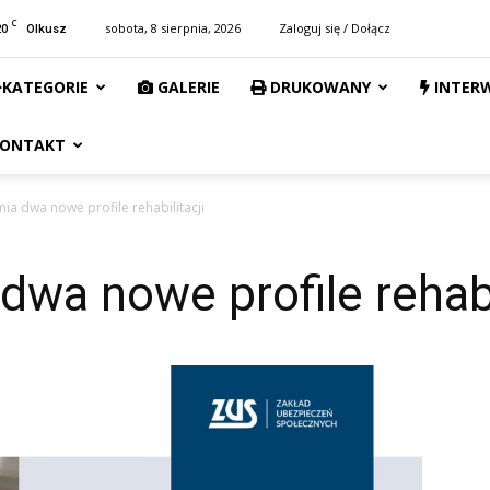
C
20
sobota, 8 sierpnia, 2026
Zaloguj się / Dołącz
Olkusz
KATEGORIE
GALERIE
DRUKOWANY
INTER
ONTAKT
ia dwa nowe profile rehabilitacji
wa nowe profile rehabi