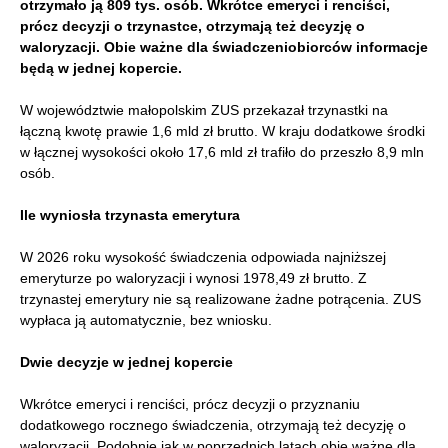
otrzymało ją 809 tys. osób. Wkrótce emeryci i renciści,
prócz decyzji o trzynastce, otrzymają też decyzję o
waloryzacji. Obie ważne dla świadczeniobiorców informacje
będą w jednej kopercie.
W województwie małopolskim ZUS przekazał trzynastki na
łączną kwotę prawie 1,6 mld zł brutto. W kraju dodatkowe środki
w łącznej wysokości około 17,6 mld zł trafiło do przeszło 8,9 mln
osób.
Ile wyniosła trzynasta emerytura
W 2026 roku wysokość świadczenia odpowiada najniższej
emeryturze po waloryzacji i wynosi 1978,49 zł brutto. Z
trzynastej emerytury nie są realizowane żadne potrącenia. ZUS
wypłaca ją automatycznie, bez wniosku.
Dwie decyzje w jednej kopercie
Wkrótce emeryci i renciści, prócz decyzji o przyznaniu
dodatkowego rocznego świadczenia, otrzymają też decyzję o
waloryzacji. Podobnie jak w poprzednich latach obie ważne dla