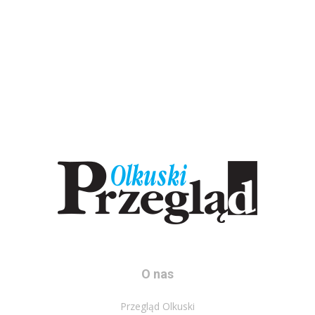
O nas
Przegląd Olkuski