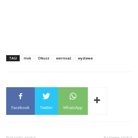
TAGI
mok
Olkusz
wernisaż
wystawa
Facebook
Twitter
WhatsApp
Poprzedni artykuł
Następny artykuł