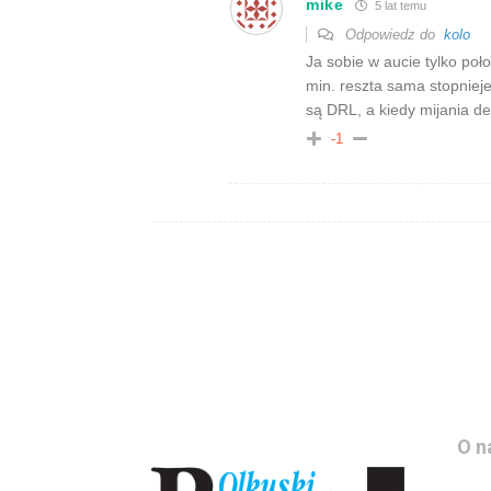
mike
5 lat temu
Odpowiedz do
kolo
Ja sobie w aucie tylko poł
min. reszta sama stopniej
są DRL, a kiedy mijania d
-1
O n