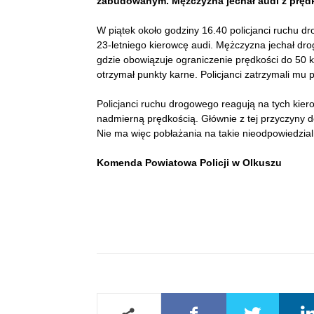
zabudowanym. Mężczyzna jechał audi z prędko
W piątek około godziny 16.40 policjanci ruchu d
23-letniego kierowcę audi. Mężczyzna jechał dr
gdzie obowiązuje ograniczenie prędkości do 50
otrzymał punkty karne. Policjanci zatrzymali mu 
Policjanci ruchu drogowego reagują na tych kier
nadmierną prędkością. Głównie z tej przyczyny d
Nie ma więc pobłażania na takie nieodpowiedzia
Komenda Powiatowa Policji w Olkuszu