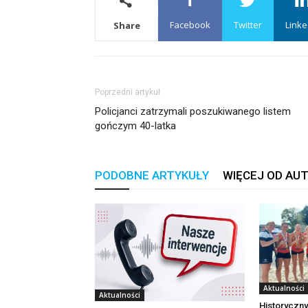
Facebook
Twitter
Linke
Share
Poprzedni artykuł
Policjanci zatrzymali poszukiwanego listem
gończym 40-latka
PODOBNE ARTYKUŁY
WIĘCEJ OD AU
Aktualności
Aktualności
Historyczny