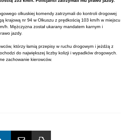
ścią 103 km/h. Policjanci zatrzymali mu prawo jazdy.
rogowego olkuskiej komendy zatrzymali do kontroli drogowej
ogą krajową nr 94 w Olkuszu z prędkością 103 km/h w miejscu
 km/h. Mężczyzna został ukarany mandatem karnym i
prawo jazdy.
owców, którzy łamią przepisy w ruchu drogowym i jeżdżą z
ochodzi do największej liczby kolizji i wypadków drogowych.
lne zachowanie kierowców.