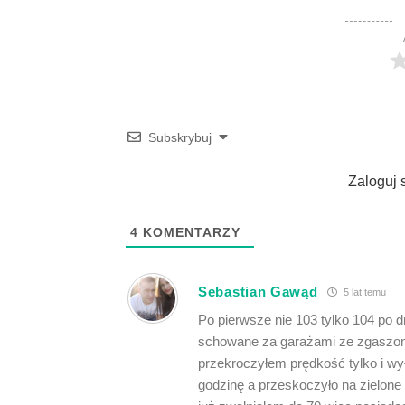
Subskrybuj
Zaloguj 
4
KOMENTARZY
Sebastian Gawąd
5 lat temu
Po pierwsze nie 103 tylko 104 po dr
schowane za garażami ze zgaszona
przekroczyłem prędkość tylko i wył
godzinę a przeskoczyło na zielone