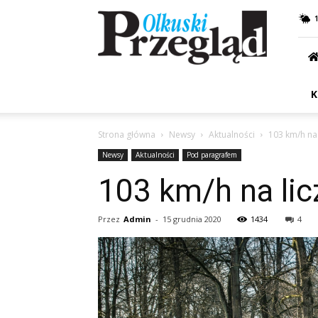
Przegląd
Olkuski
K
Strona główna
Newsy
Aktualności
103 km/h na
Newsy
Aktualności
Pod paragrafem
103 km/h na li
Przez
Admin
-
15 grudnia 2020
1434
4