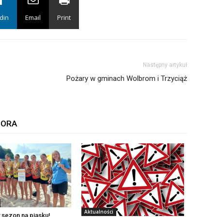
din
Email
Print
Następny artykuł
Pożary w gminach Wolbrom i Trzyciąż
TORA
Aktualności
 sezon na piasku!