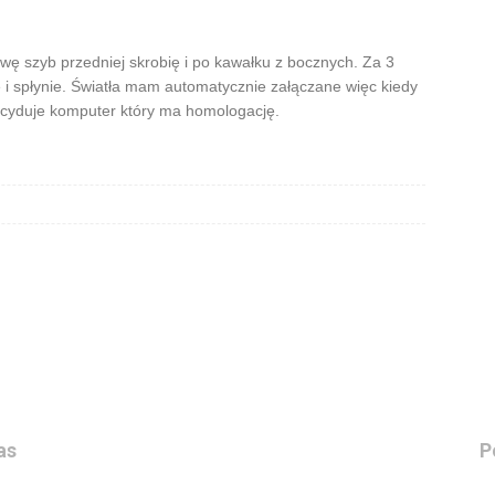
owę szyb przedniej skrobię i po kawałku z bocznych. Za 3
e i spłynie. Światła mam automatycznie załączane więc kiedy
ecyduje komputer który ma homologację.
as
P