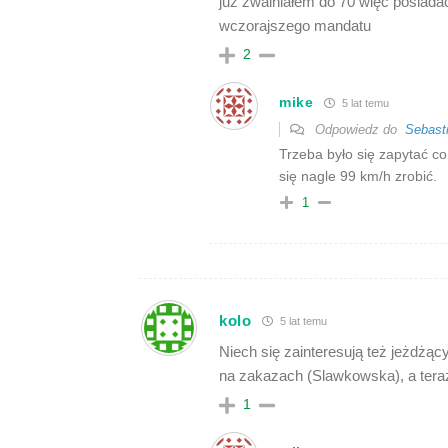
już zwalniałem do 70 więc posiada
wczorajszego mandatu
2
mike
5 lat temu
Odpowiedz do
Sebast
Trzeba było się zapytać co
się nagle 99 km/h zrobić.
1
kolo
5 lat temu
Niech się zainteresują też jeżdż
na zakazach (Slawkowska), a teraz
1