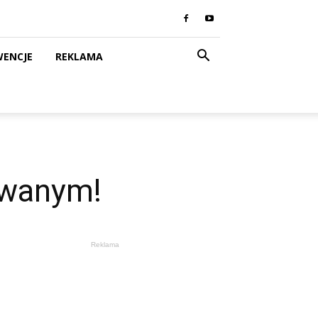
WENCJE
REKLAMA
owanym!
Reklama