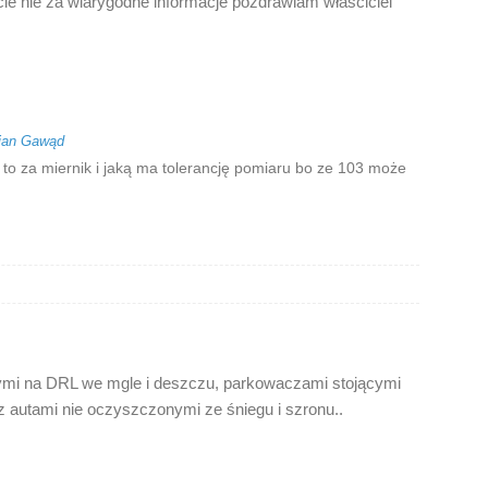
cie nie za wiarygodne informacje pozdrawiam właściciel
ian Gawąd
 to za miernik i jaką ma tolerancję pomiaru bo ze 103 może
ącymi na DRL we mgle i deszczu, parkowaczami stojącymi
 autami nie oczyszczonymi ze śniegu i szronu..