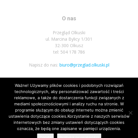
O nas
Przegląd Olkuski
ul. Marcina Bylicy 1/301
32-300 Olkusz
tel: 504 178 786
Napisz do nas:
biuro@przeglad.olkuski.pl
Ważne! Używamy plików cookies i podobnych rozwiązań
Podążaj za nami
technologicznych, aby personalizować zawartość i treści
reklamowe, a także do dostarczenia funkcji związanych z
mediami społecznościowymi i analizy ruchu na stronie. W
programie służącym do obsługi internetu można zmienić
ustawienia dotyczące cookies.Korzystanie z naszych serwisów
internetowych bez zmiany ustawień dotyczących cookies
oznacza, że będą one zapisane w pamięci urządzenia.
Nota prawna
Polityka prywatnosci
Kariera
Regulamin
Zgoda
Polityka prywatności