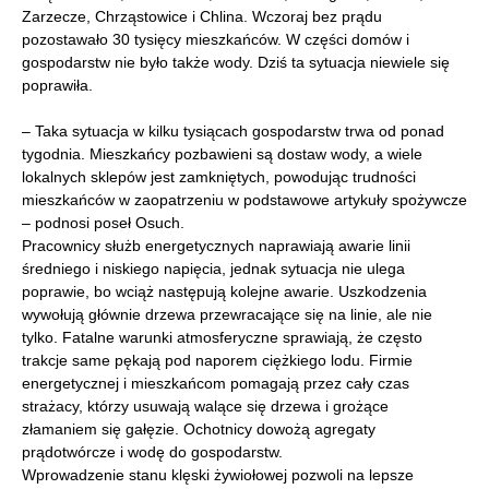
Zarzecze, Chrząstowice i Chlina. Wczoraj bez prądu
pozostawało 30 tysięcy mieszkańców. W części domów i
gospodarstw nie było także wody. Dziś ta sytuacja niewiele się
poprawiła.
– Taka sytuacja w kilku tysiącach gospodarstw trwa od ponad
tygodnia. Mieszkańcy pozbawieni są dostaw wody, a wiele
lokalnych sklepów jest zamkniętych, powodując trudności
mieszkańców w zaopatrzeniu w podstawowe artykuły spożywcze
– podnosi poseł Osuch.
Pracownicy służb energetycznych naprawiają awarie linii
średniego i niskiego napięcia, jednak sytuacja nie ulega
poprawie, bo wciąż następują kolejne awarie. Uszkodzenia
wywołują głównie drzewa przewracające się na linie, ale nie
tylko. Fatalne warunki atmosferyczne sprawiają, że często
trakcje same pękają pod naporem ciężkiego lodu. Firmie
energetycznej i mieszkańcom pomagają przez cały czas
strażacy, którzy usuwają walące się drzewa i grożące
złamaniem się gałęzie. Ochotnicy dowożą agregaty
prądotwórcze i wodę do gospodarstw.
Wprowadzenie stanu klęski żywiołowej pozwoli na lepsze