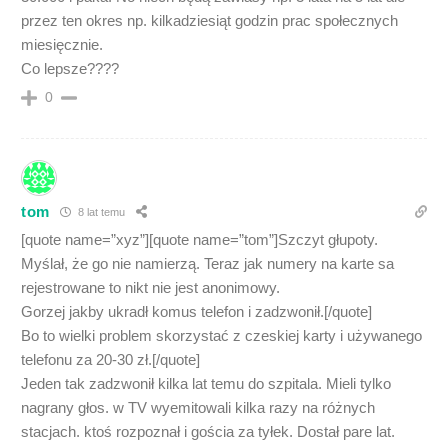
przez ten okres np. kilkadziesiąt godzin prac społecznych
miesięcznie.
Co lepsze????
0
tom
8 lat temu
[quote name=”xyz”][quote name=”tom”]Szczyt głupoty.
Myślał, że go nie namierzą. Teraz jak numery na karte sa
rejestrowane to nikt nie jest anonimowy.
Gorzej jakby ukradł komus telefon i zadzwonił.[/quote]
Bo to wielki problem skorzystać z czeskiej karty i używanego
telefonu za 20-30 zł.[/quote]
Jeden tak zadzwonił kilka lat temu do szpitala. Mieli tylko
nagrany głos. w TV wyemitowali kilka razy na różnych
stacjach. ktoś rozpoznał i gościa za tyłek. Dostał pare lat.