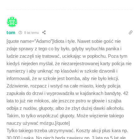
tom
8 lat temu
[quote name=”Adamo”]Idiota i tyle. Nawet sobie gość nie
zdaje sprawy z tego co by było, gdyby wybuchła panika i
ludzie zaczęli się tratować, uciekając w popłochu. Poza tym
kiedyś niejeden myślał, że niezarejestrowanej karty policja nie
namierzy i aby uniknąć np klasówki w szkole dzwonili i
informowali, że w szkole jest bomba, aby nie było lekcji.
Zdziwienie, rozpacz i wstyd na całe miasto, kiedy policja
zapukała do drzwi i wyprowadziła w kajdankach bandytę. 42
lata to już nie młokos, ale jeszcze pstro w głowie i szajba
odbija z nudów, głupoty, albo że zbyt dużej dawki alkoholu.
Takim, to tylko współczuć głupoty. Może więzienie takiego
nauczy używać mózgu.[/quote]
Tylko takiego trzeba utrzymywać. Koszty akcji plus kara np.
30.000 i paka. No niech będą zawiasy np. 3 lata na 5 lat ale