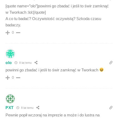
[quote name=”olo”]powinni go zbadać i jeśli to świr zamknąć
w Tworkach :lol:[/quote]
A co tu badać? Oczywistość oczywistą? Szkoda czasu
badaczy.
0
olo
8 lat temu
powinni go zbadać i jeśli to świr zamknąć w Tworkach
0
PXT
8 lat temu
Pewnie popił wczoraj na imprezie a może i do lustra na