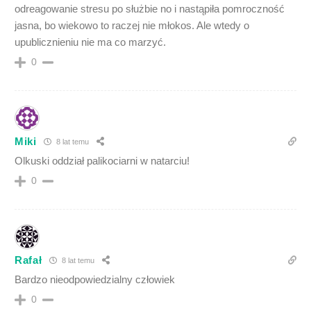
odreagowanie stresu po służbie no i nastąpiła pomroczność
jasna, bo wiekowo to raczej nie młokos. Ale wtedy o
upublicznieniu nie ma co marzyć.
0
Miki
8 lat temu
Olkuski oddział palikociarni w natarciu!
0
Rafał
8 lat temu
Bardzo nieodpowiedzialny człowiek
0