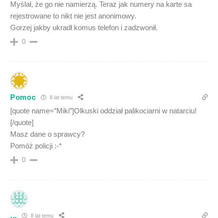
Myślał, że go nie namierzą. Teraz jak numery na karte sa
rejestrowane to nikt nie jest anonimowy.
Gorzej jakby ukradł komus telefon i zadzwonił.
0
Pomoc
8 lat temu
[quote name=”Miki”]Olkuski oddział palikociarni w natarciu!
[/quote]
Masz dane o sprawcy?
Pomóż policji :-*
0
...
8 lat temu