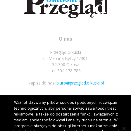
O nas
Przegląd Olkuski
ul. Marcina Bylicy 1/301
32-300 Olkusz
tel: 504 178 786
Napisz do nas:
biuro@przeglad.olkuski.pl
Ważne! Używamy plików cookies i podobnych rozwiązań
Podążaj za nami
technologicznych, aby personalizować zawartość i treści
reklamowe, a także do dostarczenia funkcji związanych z
mediami społecznościowymi i analizy ruchu na stronie. W
programie służącym do obsługi internetu można zmienić