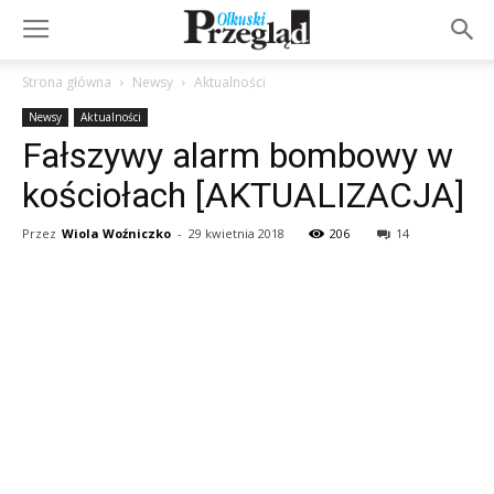
Strona główna
Newsy
Aktualności
Newsy
Aktualności
Fałszywy alarm bombowy w
kościołach [AKTUALIZACJA]
Przez
Wiola Woźniczko
-
29 kwietnia 2018
206
14