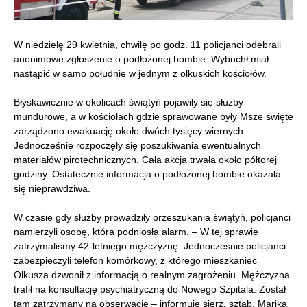
W niedzielę 29 kwietnia, chwilę po godz. 11 policjanci odebrali
anonimowe zgłoszenie o podłożonej bombie. Wybuchł miał
nastąpić w samo południe w jednym z olkuskich kościołów.
Błyskawicznie w okolicach świątyń pojawiły się służby
mundurowe, a w kościołach gdzie sprawowane były Msze święte
zarządzono ewakuację około dwóch tysięcy wiernych.
Jednocześnie rozpoczęły się poszukiwania ewentualnych
materiałów pirotechnicznych. Cała akcja trwała około półtorej
godziny. Ostatecznie informacja o podłożonej bombie okazała
się nieprawdziwa.
W czasie gdy służby prowadziły przeszukania świątyń, policjanci
namierzyli osobę, która podniosła alarm. – W tej sprawie
zatrzymaliśmy 42-letniego mężczyznę. Jednocześnie policjanci
zabezpieczyli telefon komórkowy, z którego mieszkaniec
Olkusza dzwonił z informacją o realnym zagrożeniu. Mężczyzna
trafił na konsultację psychiatryczną do Nowego Szpitala. Został
tam zatrzymany na obserwację – informuje sierż. sztab. Marika