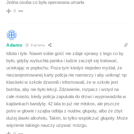
Jedna osoba co była operowana umarła
0
Adamo
8 lat temu
Idiota i tyle. Nawet sobie gość nie zdaje sprawy z tego co by
było, gdyby wybuchła panika i ludzie zaczęli się tratować,
uciekając w popłochu. Poza tym kiedyś niejeden myślał, że
niezarejestrowanej karty policja nie namierzy i aby uniknąć np
klasówki w szkole dzwonili i informowali, że w szkole jest
bomba, aby nie było lekcji. Zdziwienie, rozpacz i wstyd na
całe miasto, kiedy policja zapukała do drzwi i wyprowadziła w
kajdankach bandytę. 42 lata to już nie młokos, ale jeszcze
pstro w głowie i szajba odbija z nudów, głupoty, albo że zbyt
dużej dawki alkoholu. Takim, to tylko współczuć głupoty. Może
więzienie takiego nauczy używać mózgu.
0