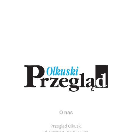
O nas
Przegląd Olkuski