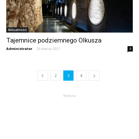
Aktualności
Tajemnice podziemnego Olkusza
Administrator
-
26 marca 2021
0
2
3
4
Reklama