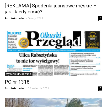
[REKLAMA] Spodenki jeansowe męskie –
jak i kiedy nosić?
Administrator
-
5 maja 2021
0
Wydanie drukowane
PO nr 1318
Administrator
-
30 kwietnia 2021
0