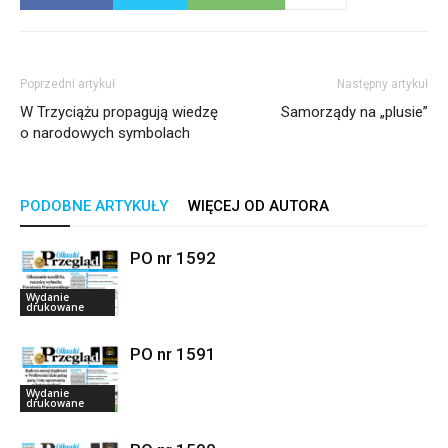
Poprzedni artykuł
Następny artykuł
W Trzyciążu propagują wiedzę
Samorządy na „plusie”
o narodowych symbolach
PODOBNE ARTYKUŁY
WIĘCEJ OD AUTORA
PO nr 1592
Wydanie
drukowane
PO nr 1591
Wydanie
drukowane