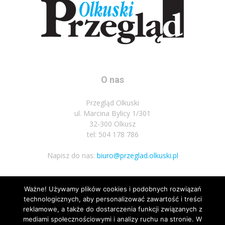
O nas
Przegląd Olkuski
ul. Marcina Bylicy 1/301
32-300 Olkusz
tel: 504 178 786
Napisz do nas:
biuro@przeglad.olkuski.pl
Ważne! Używamy plików cookies i podobnych rozwiązań
Podążaj za nami
technologicznych, aby personalizować zawartość i treści
reklamowe, a także do dostarczenia funkcji związanych z
mediami społecznościowymi i analizy ruchu na stronie. W