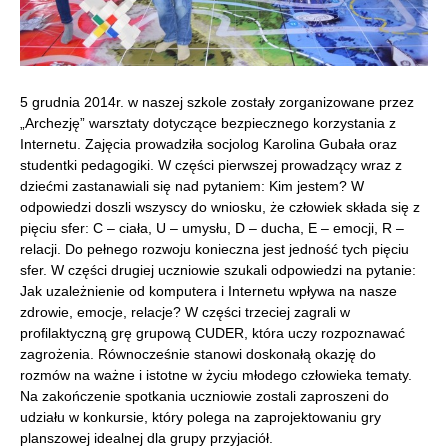
5 grudnia 2014r. w naszej szkole zostały zorganizowane przez
„Archezję” warsztaty dotyczące bezpiecznego korzystania z
Internetu. Zajęcia prowadziła socjolog Karolina Gubała oraz
studentki pedagogiki.
W części pierwszej prowadzący wraz z
dziećmi zastanawiali się nad pytaniem: Kim jestem? W
odpowiedzi doszli wszyscy do wniosku, że człowiek składa się z
pięciu sfer: C – ciała, U – umysłu, D – ducha, E – emocji, R –
relacji. Do pełnego rozwoju konieczna jest jedność tych pięciu
sfer. W części drugiej uczniowie szukali odpowiedzi na pytanie:
Jak uzależnienie od komputera i Internetu wpływa na nasze
zdrowie, emocje, relacje? W części trzeciej zagrali w
profilaktyczną grę grupową CUDER, która uczy rozpoznawać
zagrożenia. Równocześnie stanowi doskonałą okazję do
rozmów na ważne i istotne w życiu młodego człowieka tematy.
Na zakończenie spotkania uczniowie zostali zaproszeni do
udziału w konkursie, który polega na zaprojektowaniu gry
planszowej idealnej dla grupy przyjaciół.