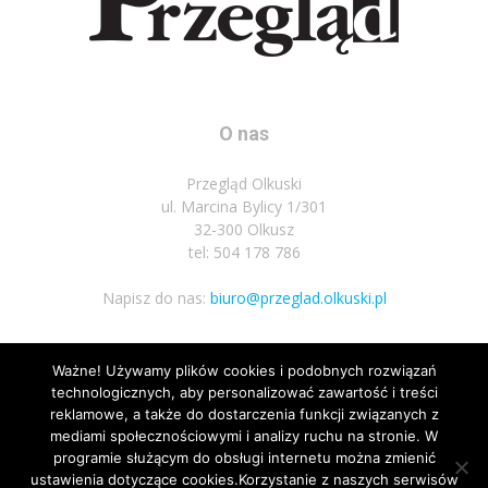
O nas
Przegląd Olkuski
ul. Marcina Bylicy 1/301
32-300 Olkusz
tel: 504 178 786
Napisz do nas:
biuro@przeglad.olkuski.pl
Ważne! Używamy plików cookies i podobnych rozwiązań
Podążaj za nami
technologicznych, aby personalizować zawartość i treści
reklamowe, a także do dostarczenia funkcji związanych z
mediami społecznościowymi i analizy ruchu na stronie. W
programie służącym do obsługi internetu można zmienić
ustawienia dotyczące cookies.Korzystanie z naszych serwisów