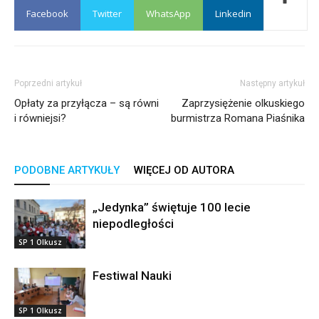
Facebook
Twitter
WhatsApp
Linkedin
Poprzedni artykuł
Następny artykuł
Opłaty za przyłącza – są równi
Zaprzysiężenie olkuskiego
i równiejsi?
burmistrza Romana Piaśnika
PODOBNE ARTYKUŁY
WIĘCEJ OD AUTORA
„Jedynka” świętuje 100 lecie
niepodległości
SP 1 Olkusz
Festiwal Nauki
SP 1 Olkusz