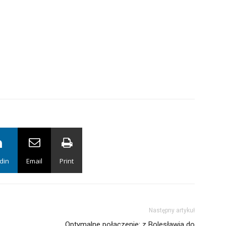
din
Email
Print
Następny artykuł
Optymalne połączenie: z Bolesławia do