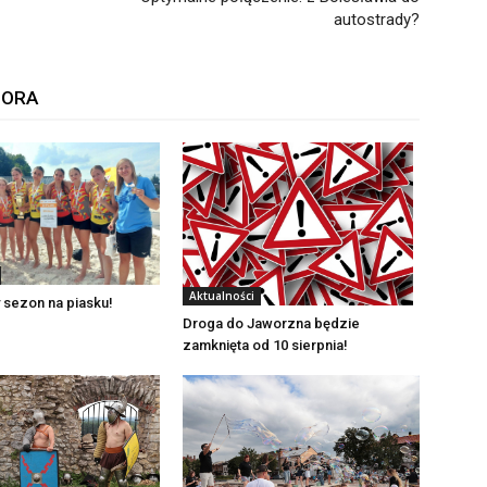
autostrady?
TORA
Aktualności
 sezon na piasku!
Droga do Jaworzna będzie
zamknięta od 10 sierpnia!