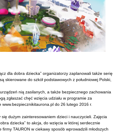
 dla dobra dziecka” organizatorzy zaplanowali także serię
a są skierowane do szkół podstawowych z południowej Polski,
j, urządzeń nią zasilanych, a także bezpiecznego zachowania
mogą zgłaszać chęć wzięcia udziału w programie za
 www.bezpiecznikitaurona.pl do 26 lutego 2016 r.
ły się dużym zainteresowaniem dzieci i nauczycieli. Zajęcia
ra dziecka” to akcja, do wzięcia w której serdecznie
ele firmy TAURON w ciekawy sposób wprowadzili młodszych