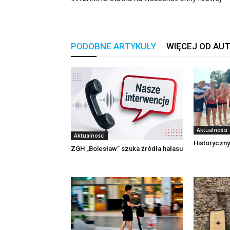
PODOBNE ARTYKUŁY
WIĘCEJ OD AU
Aktualności
Aktualności
Historyczny
ZGH „Bolesław” szuka źródła hałasu