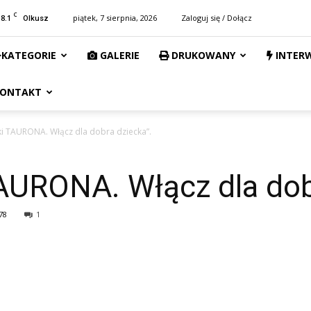
C
18.1
piątek, 7 sierpnia, 2026
Zaloguj się / Dołącz
Olkusz
KATEGORIE
GALERIE
DRUKOWANY
INTER
ONTAKT
ki TAURONA. Włącz dla dobra dziecka”.
AURONA. Włącz dla dob
78
1