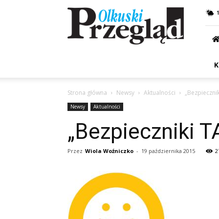
Przegląd
Olkuski
K
Strona główna
Newsy
Aktualności
„Bezpieczni
Newsy
Aktualności
„Bezpieczniki T
Przez
Wiola Woźniczko
-
19 października 2015
2