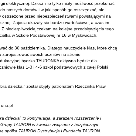
gii elektrycznej. Dzieci nie tylko miały możliwość przekonać
ć do naszych domów i w jaki sposób go oszczędzać, ale
ły ostrzeżone przed niebezpieczeństwami powstającymi na
cznej. Zajęcia okazały się bardzo wartościowe, a czas im
Z niecierpliwością czekam na kolejne przedsięwzięcia tego
cielka w Szkole Podstawowej nr 16 w Mysłowicach.
ać do 30 października. Dlatego nauczyciele klas, które chcą
nu zarejestrować swoich uczniów na stronie
 edukacyjnej byczka TAURONKA aktywna będzie dla
zniowie klas 1-3 i 4-6 szkół podstawowych z całej Polski
ra dziecka.” został objęty patronatem Rzecznika Praw
rona.pl
 dziecka” to kontynuacja, a zarazem rozszerzenie i
a Grupy TAURON w kwestie związane z bezpiecznym
i są spółka TAURON Dystrybucja i Fundacja TAURON.