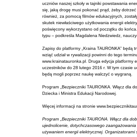
uczniów naszej szkoły w tajniki powstawania ener
się, jaką drogę musi pokonać prąd, żeby dotrze
również, za pomocą filmów edukacyjnych, zosta
skutek niewłaściwego użytkowania energii elektry
poświęcony wykorzystano od początku do końca. 
typu – podkreśla Magdalena Niedzwiedz, nauczy
Zapisy do platformy „Kraina TAURONKA” będą trw
wziąć udział w rywalizacji powinni do tego termi
www.krainatauronka.pl. Druga edycja platformy
uczestników do 28 lutego 2016 r. W tym czasie uc
będą mogli poprzez naukę walczyć o wygraną.
Program „Bezpieczniki TAURONKA. Włącz dla dob
Dziecka i Ministra Edukacji Narodowej.
Więcej informacji na stronie www.bezpiecznikitau
Program „Bezpieczniki TAURONA. Włącz dla dobra
ujednolicenie, dotychczasowego zaangażowani
używaniem energii elektrycznej. Organizatoram