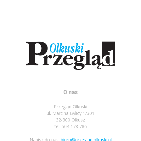
O nas
Przegląd Olkuski
ul. Marcina Bylicy 1/301
32-300 Olkusz
tel: 504 178 786
Napisz do nas:
biuro@przeglad.olkuski.pl