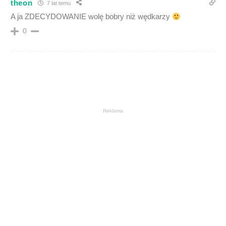
theon
7 lat temu
A ja ZDECYDOWANIE wolę bobry niż wędkarzy
0
Reklama