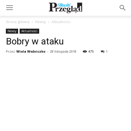
Strona główna
Newsy
Aktualności
Newsy
Aktualności
Bobry w ataku
Przez
Wiola Woźniczko
-
28 listopada 2018
475
1