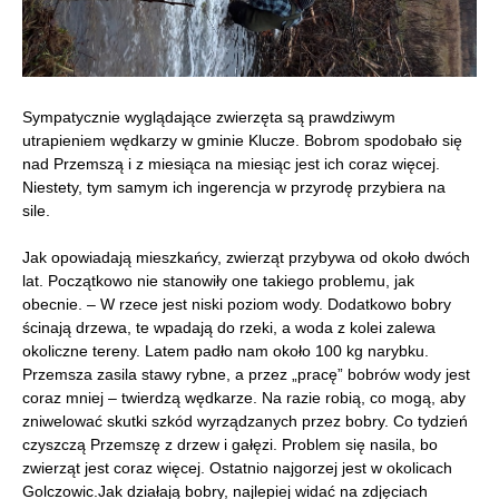
Sympatycznie wyglądające zwierzęta są prawdziwym
utrapieniem wędkarzy w gminie Klucze. Bobrom spodobało się
nad Przemszą i z miesiąca na miesiąc jest ich coraz więcej.
Niestety, tym samym ich ingerencja w przyrodę przybiera na
sile.
Jak opowiadają mieszkańcy, zwierząt przybywa od około dwóch
lat. Początkowo nie stanowiły one takiego problemu, jak
obecnie. – W rzece jest niski poziom wody. Dodatkowo bobry
ścinają drzewa, te wpadają do rzeki, a woda z kolei zalewa
okoliczne tereny. Latem padło nam około 100 kg narybku.
Przemsza zasila stawy rybne, a przez „pracę” bobrów wody jest
coraz mniej – twierdzą wędkarze. Na razie robią, co mogą, aby
zniwelować skutki szkód wyrządzanych przez bobry. Co tydzień
czyszczą Przemszę z drzew i gałęzi. Problem się nasila, bo
zwierząt jest coraz więcej. Ostatnio najgorzej jest w okolicach
Golczowic.Jak działają bobry, najlepiej widać na zdjęciach