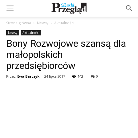
Strona główna
Newsy
Aktualności
Newsy
Aktualności
Bony Rozwojowe szansą dla
małopolskich
przedsiębiorców
Przez
Ewa Barczyk
-
24 lipca 2017
143
0