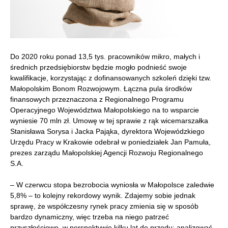
Do 2020 roku ponad 13,5 tys. pracowników mikro, małych i
średnich przedsiębiorstw będzie mogło podnieść swoje
kwalifikacje, korzystając z dofinansowanych szkoleń dzięki tzw.
Małopolskim Bonom Rozwojowym. Łączna pula środków
finansowych przeznaczona z Regionalnego Programu
Operacyjnego Województwa Małopolskiego na to wsparcie
wyniesie 70 mln zł. Umowę w tej sprawie z rąk wicemarszałka
Stanisława Sorysa i Jacka Pająka, dyrektora Wojewódzkiego
Urzędu Pracy w Krakowie odebrał w poniedziałek Jan Pamuła,
prezes zarządu Małopolskiej Agencji Rozwoju Regionalnego
S.A.
– W czerwcu stopa bezrobocia wyniosła w Małopolsce zaledwie
5,8% – to kolejny rekordowy wynik. Zdajemy sobie jednak
sprawę, że współczesny rynek pracy zmienia się w sposób
bardzo dynamiczny, więc trzeba na niego patrzeć
przyszłościowo, w perspektywie kilku lat do przodu: analizować,