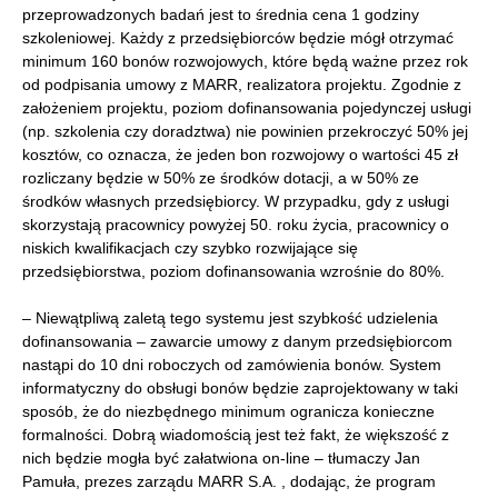
przeprowadzonych badań jest to średnia cena 1 godziny
szkoleniowej. Każdy z przedsiębiorców będzie mógł otrzymać
minimum 160 bonów rozwojowych, które będą ważne przez rok
od podpisania umowy z MARR, realizatora projektu. Zgodnie z
założeniem projektu, poziom dofinansowania pojedynczej usługi
(np. szkolenia czy doradztwa) nie powinien przekroczyć 50% jej
kosztów, co oznacza, że jeden bon rozwojowy o wartości 45 zł
rozliczany będzie w 50% ze środków dotacji, a w 50% ze
środków własnych przedsiębiorcy. W przypadku, gdy z usługi
skorzystają pracownicy powyżej 50. roku życia, pracownicy o
niskich kwalifikacjach czy szybko rozwijające się
przedsiębiorstwa, poziom dofinansowania wzrośnie do 80%.
– Niewątpliwą zaletą tego systemu jest szybkość udzielenia
dofinansowania – zawarcie umowy z danym przedsiębiorcom
nastąpi do 10 dni roboczych od zamówienia bonów. System
informatyczny do obsługi bonów będzie zaprojektowany w taki
sposób, że do niezbędnego minimum ogranicza konieczne
formalności. Dobrą wiadomością jest też fakt, że większość z
nich będzie mogła być załatwiona on-line – tłumaczy Jan
Pamuła, prezes zarządu MARR S.A. , dodając, że program