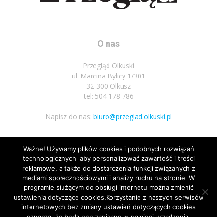
O nas
Przegląd Olkuski
ul. Marcina Bylicy 1/301
32-300 Olkusz
tel: 504 178 786
Napisz do nas:
biuro@przeglad.olkuski.pl
Ważne! Używamy plików cookies i podobnych rozwiązań
Podążaj za nami
technologicznych, aby personalizować zawartość i treści
reklamowe, a także do dostarczenia funkcji związanych z
mediami społecznościowymi i analizy ruchu na stronie. W
programie służącym do obsługi internetu można zmienić
ustawienia dotyczące cookies.Korzystanie z naszych serwisów
internetowych bez zmiany ustawień dotyczących cookies
oznacza, że będą one zapisane w pamięci urządzenia.