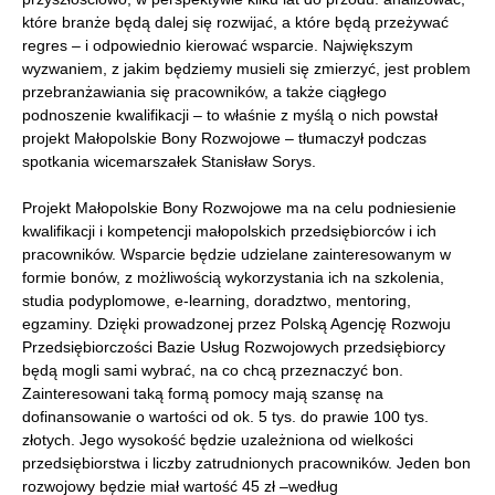
które branże będą dalej się rozwijać, a które będą przeżywać
regres – i odpowiednio kierować wsparcie. Największym
wyzwaniem, z jakim będziemy musieli się zmierzyć, jest problem
przebranżawiania się pracowników, a także ciągłego
podnoszenie kwalifikacji – to właśnie z myślą o nich powstał
projekt Małopolskie Bony Rozwojowe – tłumaczył podczas
spotkania wicemarszałek Stanisław Sorys.
Projekt Małopolskie Bony Rozwojowe ma na celu podniesienie
kwalifikacji i kompetencji małopolskich przedsiębiorców i ich
pracowników. Wsparcie będzie udzielane zainteresowanym w
formie bonów, z możliwością wykorzystania ich na szkolenia,
studia podyplomowe, e-learning, doradztwo, mentoring,
egzaminy. Dzięki prowadzonej przez Polską Agencję Rozwoju
Przedsiębiorczości Bazie Usług Rozwojowych przedsiębiorcy
będą mogli sami wybrać, na co chcą przeznaczyć bon.
Zainteresowani taką formą pomocy mają szansę na
dofinansowanie o wartości od ok. 5 tys. do prawie 100 tys.
złotych. Jego wysokość będzie uzależniona od wielkości
przedsiębiorstwa i liczby zatrudnionych pracowników. Jeden bon
rozwojowy będzie miał wartość 45 zł –według