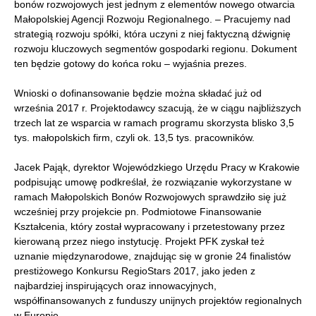
bonów rozwojowych jest jednym z elementów nowego otwarcia
Małopolskiej Agencji Rozwoju Regionalnego. – Pracujemy nad
strategią rozwoju spółki, która uczyni z niej faktyczną dźwignię
rozwoju kluczowych segmentów gospodarki regionu. Dokument
ten będzie gotowy do końca roku – wyjaśnia prezes.
Wnioski o dofinansowanie będzie można składać już od
września 2017 r. Projektodawcy szacują, że w ciągu najbliższych
trzech lat ze wsparcia w ramach programu skorzysta blisko 3,5
tys. małopolskich firm, czyli ok. 13,5 tys. pracowników.
Jacek Pająk, dyrektor Wojewódzkiego Urzędu Pracy w Krakowie
podpisując umowę podkreślał, że rozwiązanie wykorzystane w
ramach Małopolskich Bonów Rozwojowych sprawdziło się już
wcześniej przy projekcie pn. Podmiotowe Finansowanie
Kształcenia, który został wypracowany i przetestowany przez
kierowaną przez niego instytucję. Projekt PFK zyskał też
uznanie międzynarodowe, znajdując się w gronie 24 finalistów
prestiżowego Konkursu RegioStars 2017, jako jeden z
najbardziej inspirujących oraz innowacyjnych,
współfinansowanych z funduszy unijnych projektów regionalnych
w Europie.