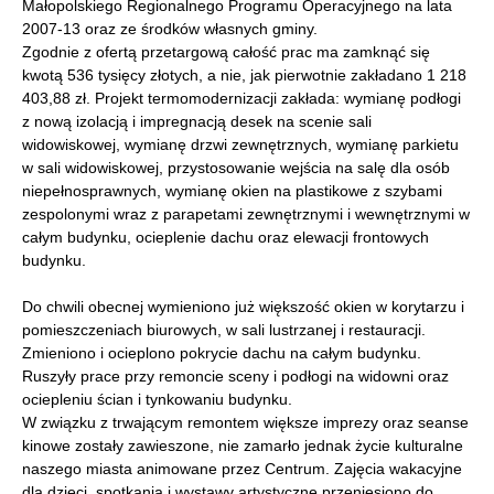
Małopolskiego Regionalnego Programu Operacyjnego na lata
2007-13 oraz ze środków własnych gminy.
Zgodnie z ofertą przetargową całość prac ma zamknąć się
kwotą 536 tysięcy złotych, a nie, jak pierwotnie zakładano 1 218
403,88 zł. Projekt termomodernizacji zakłada: wymianę podłogi
z nową izolacją i impregnacją desek na scenie sali
widowiskowej, wymianę drzwi zewnętrznych, wymianę parkietu
w sali widowiskowej, przystosowanie wejścia na salę dla osób
niepełnosprawnych, wymianę okien na plastikowe z szybami
zespolonymi wraz z parapetami zewnętrznymi i wewnętrznymi w
całym budynku, ocieplenie dachu oraz elewacji frontowych
budynku.
Do chwili obecnej wymieniono już większość okien w korytarzu i
pomieszczeniach biurowych, w sali lustrzanej i restauracji.
Zmieniono i ocieplono pokrycie dachu na całym budynku.
Ruszyły prace przy remoncie sceny i podłogi na widowni oraz
ociepleniu ścian i tynkowaniu budynku.
W związku z trwającym remontem większe imprezy oraz seanse
kinowe zostały zawieszone, nie zamarło jednak życie kulturalne
naszego miasta animowane przez Centrum. Zajęcia wakacyjne
dla dzieci, spotkania i wystawy artystyczne przeniesiono do