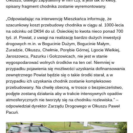
Olkuszu, dlatego zapytaliśmy w nim czy, a jeśli tak to kiedy,
opisany fragment chodnika zostanie wyremontowany.
„Odpowiadając na interwencję Mieszkańca informuję, że
szacunkowy koszt przebudowy chodnika w ciągu al. 1000-lecia
na odcinku od DK94 do ul. Osieckiej to kwota nieco ponad 700
tyś. zł. Powiat, z uwagi na realizację bardzo dużych inwestycji
drogowych m.in. w Bogucinie Dużym, Bogucinie Małym,
Żuradzie, Olkuszu, Chełmie, Porębie Górnej, Lgocie Wielkiej,
Jaroszowcu, Pazurku i Golczowicach, nie jest w stanie
wygospodarować wolnych środków na ten cel. Niemniej w
przypadku pojawienia się możliwości uzyskania dofinansowania
zewnętrznego Powiat będzie się o takie środki starał, a w
przypadku ich uzyskania chodnik zostanie kompleksowo
przebudowany. Na chwilę obecną, w trosce o bezpieczeństwo,
podjęte zostaną działania aby w trakcie intensywnych opadów
atmosferycznych nie tworzyły się na chodniku rozlewiska.” –
odpowiedział dyrektor Zarządu Drogowego w Olkuszu Paweł
Pacuń.