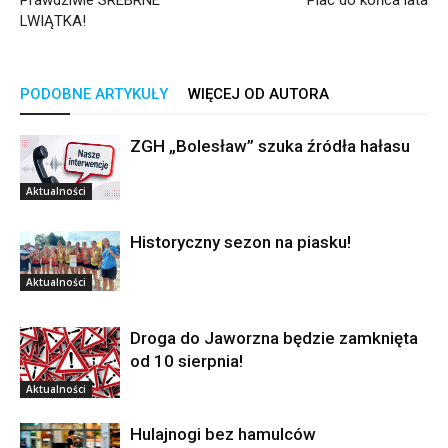
Prawdziwie SREBRNE
Plac do końca lata
LWIĄTKA!
PODOBNE ARTYKUŁY
WIĘCEJ OD AUTORA
ZGH „Bolesław” szuka źródła hałasu
Aktualności
Historyczny sezon na piasku!
Aktualności
Droga do Jaworzna będzie zamknięta
od 10 sierpnia!
Aktualności
Hulajnogi bez hamulców