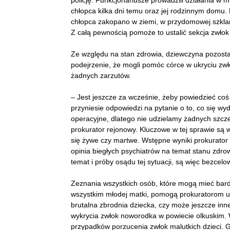
policję. Funkcjonariusze prowadzili działania w 
chłopca kilka dni temu oraz jej rodzinnym domu.
chłopca zakopano w ziemi, w przydomowej szklarn
Z całą pewnością pomoże to ustalić sekcja zwło
Ze względu na stan zdrowia, dziewczyna pozostaje
podejrzenie, że mogli pomóc córce w ukryciu zwło
żadnych zarzutów.
– Jest jeszcze za wcześnie, żeby powiedzieć coś
przyniesie odpowiedzi na pytanie o to, co się w
operacyjne, dlatego nie udzielamy żadnych szcze
prokurator rejonowy. Kluczowe w tej sprawie są w
się żywe czy martwe. Wstępne wyniki prokurator
opinia biegłych psychiatrów na temat stanu zdro
temat i próby osądu tej sytuacji, są więc bezcelo
Zeznania wszystkich osób, które mogą mieć bard
wszystkim młodej matki, pomogą prokuratorom us
brutalna zbrodnia dziecka, czy może jeszcze inne
wykrycia zwłok noworodka w powiecie olkuskim. W 
przypadków porzucenia zwłok malutkich dzieci. 