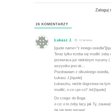
Zaloguj 
26
KOMENTARZY
Łukasz J.
12 lat temu
[quote name=”z innego osiedla”][q
Teraz tylko trzeba się modlić żeby 
przewraca już niektórym rozumy ( 
wszystko jest ok…
Pozdrawiam z olkuskiego osiedla,
Łukasz J.[/quote]
Łukaszku, nieźle dogrzewa na tym 
modlić, o co i po co? :lol:[/quote]
Do czego: do Boga
o co: o to żeby tacy jak Ty, zauważyl
da się tego nazwać