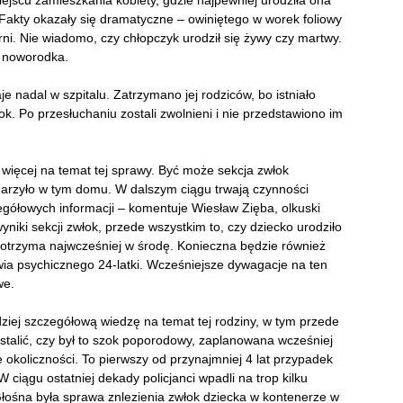
miejscu zamieszkania kobiety, gdzie najpewniej urodziła ona
 Fakty okazały się dramatyczne – owiniętego w worek foliowy
i. Nie wiadomo, czy chłopczyk urodził się żywy czy martwy.
k noworodka.
 nadal w szpitalu. Zatrzymano jej rodziców, bo istniało
k. Po przesłuchaniu zostali zwolnieni i nie przedstawiono im
 więcej na temat tej sprawy. Być może sekcja zwłok
ydarzyło w tym domu. W dalszym ciągu trwają czynności
gółowych informacji – komentuje Wiesław Zięba, olkuski
yniki sekcji zwłok, przede wszystkim to, czy dziecko urodziło
 otrzyma najwcześniej w środę. Konieczna będzie również
wia psychicznego 24-latki. Wcześniejsze dywagacje na ten
we.
ziej szczegółową wiedzę na temat tej rodziny, w tym przede
talić, czy był to szok poporodowy, zaplanowana wcześniej
 okoliczności. To pierwszy od przynajmniej 4 lat przypadek
ciągu ostatniej dekady policjanci wpadli na trop kilku
Głośna była sprawa znlezienia zwłok dziecka w kontenerze w