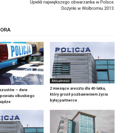
Upiekli największego obwarzanka w Polsce.
Dożynki w Wolbromiu 2013.
TORA
Aktualności
2 miesiące aresztu dla 40-latka,
szustów – dwie
który groził pozbawieniem życia
powiatu olkuskiego
byłej partnerce
eniądze