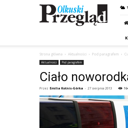
Przegląd
Olkuski
K
Strona główna
Aktualności
Pod paragrafem
Ci
Aktualności
Pod paragrafem
Ciało noworodk
Przez
Emilia Kotnis-Górka
-
27 sierpnia 2013
16