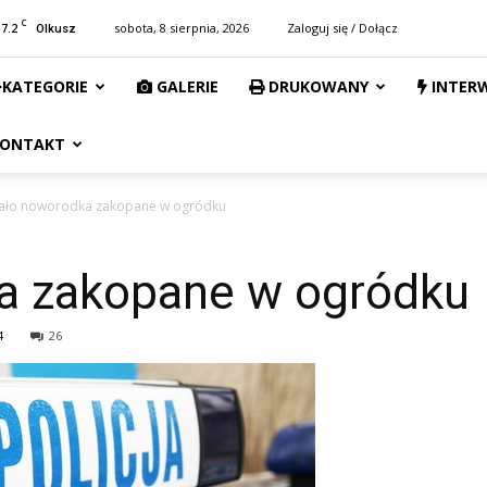
C
17.2
sobota, 8 sierpnia, 2026
Zaloguj się / Dołącz
Olkusz
KATEGORIE
GALERIE
DRUKOWANY
INTER
ONTAKT
ało noworodka zakopane w ogródku
a zakopane w ogródku
4
26