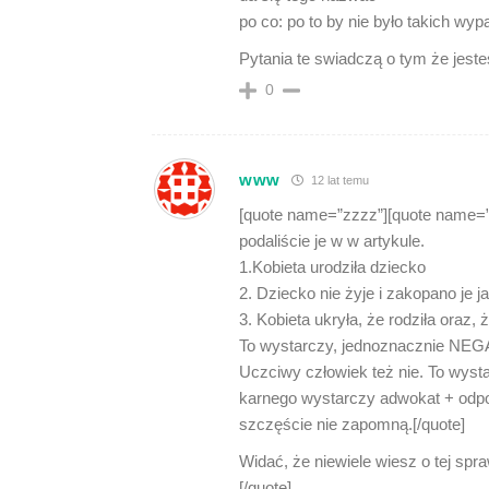
po co: po to by nie było takich wy
Pytania te swiadczą o tym że jeste
0
www
12 lat temu
[quote name=”zzzz”][quote name=”
podaliście je w w artykule.
1.Kobieta urodziła dziecko
2. Dziecko nie żyje i zakopano je j
3. Kobieta ukryła, że rodziła oraz, ż
To wystarczy, jednoznacznie NEGA
Uczciwy człowiek też nie. To wyst
karnego wystarczy adwokat + odpow
szczęście nie zapomną.[/quote]
Widać, że niewiele wiesz o tej spra
[/quote]