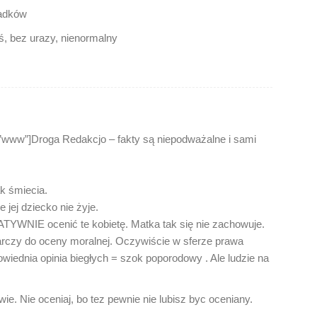
padków
ś, bez urazy, nienormalny
www”]Droga Redakcjo – fakty są niepodważalne i sami
ak śmiecia.
e jej dziecko nie żyje.
TYWNIE ocenić te kobietę. Matka tak się nie zachowuje.
arczy do oceny moralnej. Oczywiście w sferze prawa
iednia opinia biegłych = szok poporodowy . Ale ludzie na
wie. Nie oceniaj, bo tez pewnie nie lubisz byc oceniany.