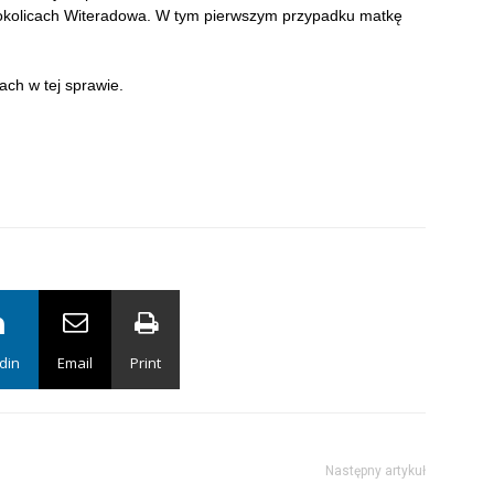
w okolicach Witeradowa. W tym pierwszym przypadku matkę
ch w tej sprawie.
din
Email
Print
Następny artykuł