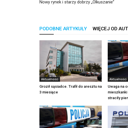
Nowy rynek i starzy dobrzy „Olkuszanie”
PODOBNE ARTYKUŁY
WIĘCEJ OD AU
Aktualności
Aktualności
Groził sąsiadce. Trafił do aresztu na
Uwaga na o
3 miesiące
mieszkanki 
straciły pi